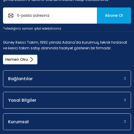
P - Çelik ve dökme çelikler (Alaşım oranı < 10% ve
sertlik < 45HRC)
Abone Ol
*istediğiniz zaman iptal edebilirsiniz.
Uygunluk
a
p
Güney Kesici Takım, 1992 yılında Adana'da kurulmuş, teknik hırdavat
Olası seçim.
0.5 - 
ve kesici takım satışı alanında faaliyet gösteren bir firmadır.
Hemen Oku
M - Paslanmaz çelik (korozyona dayanıklı çelikler,
Bağlantılar
krom oranı > %11
Yasal Bilgiler
Uygunluk
a
p
Olası seçim.
0.5 - 3 
Kurumsal