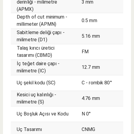
derinliği - milimetre
3 mm
(APMX)
Depth of cut minimum -
0.5 mm
millimeter (APMN)
Sabitleme deliği çapı -
5.16 mm
milimetre (D1)
Talaş kırıcı üretici
FM
tasarımı (CBMD)
İç teğet daire çapı -
12.7 mm
milimetre (IC)
Uç şekil kodu (SC)
C - rombik 80°
Kesici uç kalınlığı -
4.76 mm
milimetre (S)
Uç Boşluk Açısı ve Kodu
N 0°
Uç Tasarımı
CNMG