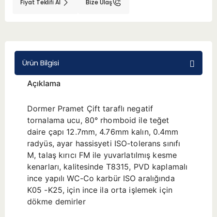
Fiyat Teklifi Al
Bize Ulaş
BMT 65
Adaptörler
Ürün Bilgisi
Aksesuarlar
Açıklama
Dormer Pramet Çift taraflı negatif
tornalama ucu, 80° rhomboid ile teğet
daire çapı 12.7mm, 4.76mm kalın, 0.4mm
radyüs, ayar hassisyeti ISO-tolerans sınıfı
M, talaş kırıcı FM ile yuvarlatılmış kesme
kenarları, kalitesinde T8315, PVD kaplamalı
ince yapılı WC-Co karbür ISO aralığında
K05 -K25, için ince ila orta işlemek için
dökme demirler