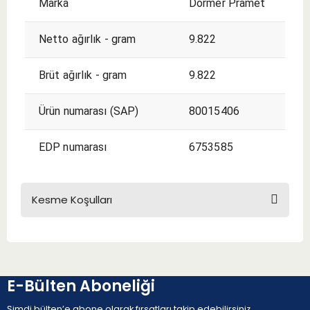
Marka
Dormer Pramet
Netto ağırlık - gram
9.822
Brüt ağırlık - gram
9.822
Ürün numarası (SAP)
80015406
EDP numarası
6753585
Kesme Koşulları
KESME KOŞULLARI
E-Bülten Aboneliği
Şimdi bülten’e abone olarak fırsatları takip edebilirsiniz.