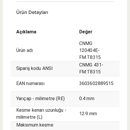
Ürün Detayları
Açıklama
Değer
CNMG
Ürün adı
120404E-
FM:T8315
CNMG 431-
Sipariş kodu ANSI
FM:T8315
EAN numarası
3603602889515
Yarıçap - milimetre (RE)
0.4 mm
Kesme kenarı uzunluğu -
12.9 mm
milimetre (L)
Maksimum kesme