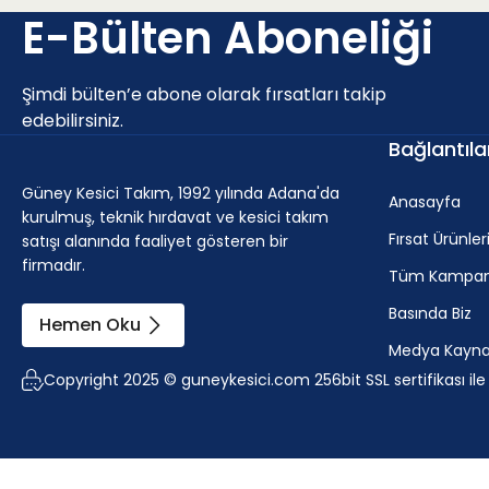
E-Bülten Aboneliği
P - Çelik ve dökme çelikler (Alaşım oranı < 10% ve sertlik
Şimdi bülten’e abone olarak fırsatları takip
Uygunluk
a
p
edebilirsiniz.
Bağlantıla
Olası seçim.
0.3 - 1.
Güney Kesici Takım, 1992 yılında Adana'da
Anasayfa
kurulmuş, teknik hırdavat ve kesici takım
Fırsat Ürünler
satışı alanında faaliyet gösteren bir
firmadır.
M - Paslanmaz çelik (korozyona dayanıklı çelikler, krom 
Tüm Kampan
Basında Biz
Hemen Oku
Medya Kaynak
Uygunluk
a
p
Copyright 2025 © guneykesici.com 256bit SSL sertifikası il
İlk seçim.
0.3 - 1.5 mm