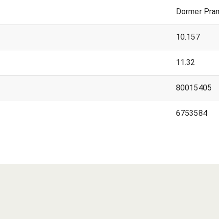
Dormer Pra
10.157
11.32
80015405
6753584