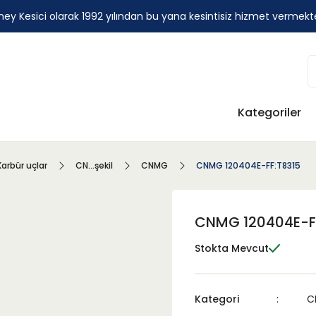
ey Kesici olarak 1992 yılından bu yana kesintisiz hizmet vermekt
Kategoriler
Karbür uçlar
CN...şekil
CNMG
CNMG 120404E-FF:T8315
CNMG 120404E-F
Stokta Mevcut
Kategori
C