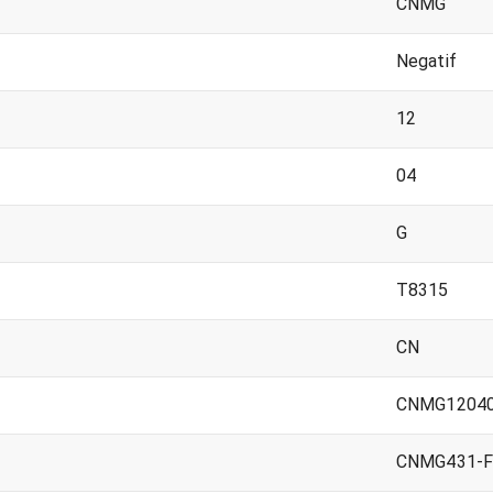
CNMG
Negatif
12
04
G
T8315
CN
CNMG12040
CNMG431-F