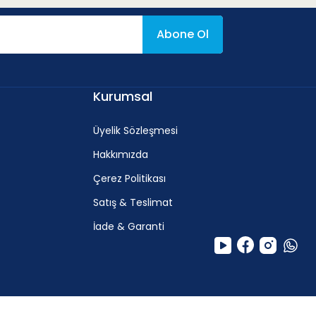
Abone Ol
f
Kurumsal
0.06
-
0.15 mm/rev
Üyelik Sözleşmesi
Hakkımızda
Çerez Politikası
Satış & Teslimat
İade & Garanti
f
0.07
-
0.14 mm/rev