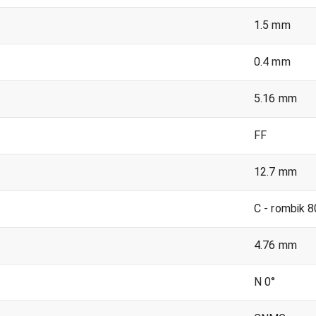
1.5 mm
0.4 mm
5.16 mm
FF
12.7 mm
C - rombik 8
4.76 mm
N 0°