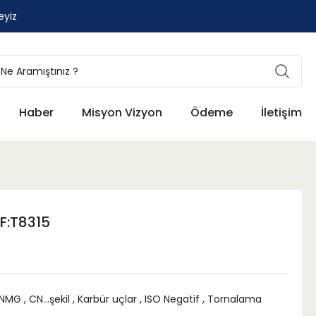
eyiz
Haber
Misyon Vizyon
Ödeme
İletişim
F:T8315
NMG
,
CN...şekil
,
Karbür uçlar
,
ISO Negatif
,
Tornalama