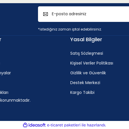
 < 45HRC)
v
*istediğiniz zaman iptal edebilirsiniz.
c
r
Yasal Bilgiler
5 mm
195 - 290 m/min
Satış Sözleşmesi
i
Kişisel Veriler Politikası
oranı > %11
yalar
Gizlilik ve Güvenlik
Destek Merkezi
ları
Kargo Takibi
v
c
e korunmaktadır.
115 - 170 m/min
ile
ideasoft
e-