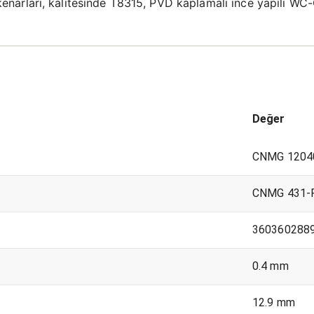
me kenarları, kalitesinde T8315, PVD kaplamalı ince yapılı W
Değer
CNMG 1204
CNMG 431-
360360288
0.4 mm
12.9 mm