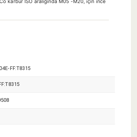
C-Co karbür ISO aralığında M05 -M20, için ince
04E-FF:T8315
FF:T8315
9508