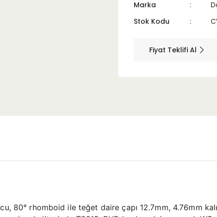
Marka
D
Stok Kodu
C
Fiyat Teklifi Al
ucu, 80° rhomboid ile teğet daire çapı 12.7mm, 4.76mm kal