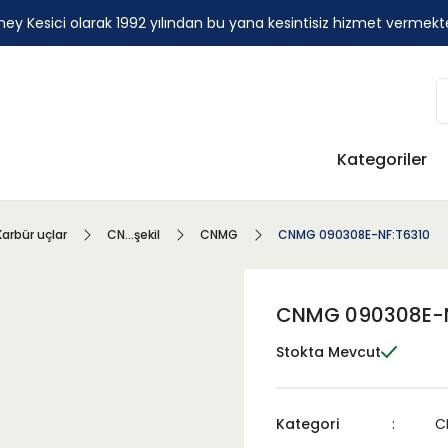
ey Kesici olarak 1992 yılından bu yana kesintisiz hizmet vermekt
Kategoriler
Karbür uçlar
CN...şekil
CNMG
CNMG 090308E-NF:T6310
CNMG 090308E-N
Stokta Mevcut
Kategori
C