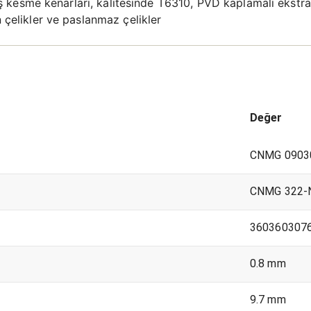
ılmış kesme kenarları, kalitesinde T6310, PVD kaplamalı ekst
n çelikler ve paslanmaz çelikler
Değer
CNMG 0903
CNMG 322-
360360307
0.8 mm
9.7 mm