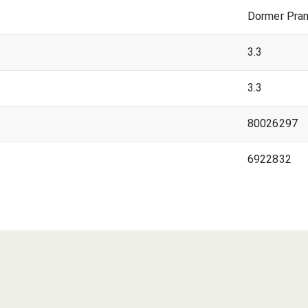
Dormer Pra
3.3
3.3
80026297
6922832