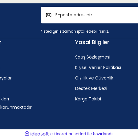
 < 45HRC)
v
*istediğiniz zaman iptal edebilirsiniz.
c
r
Yasal Bilgiler
mm
140 - 245 m/min
Satış Sözleşmesi
i
Kişisel Veriler Politikası
oranı > %11
yalar
Gizlilik ve Güvenlik
Destek Merkezi
ları
Kargo Takibi
v
c
e korunmaktadır.
100 - 175 m/min
ile
ideasoft
e-