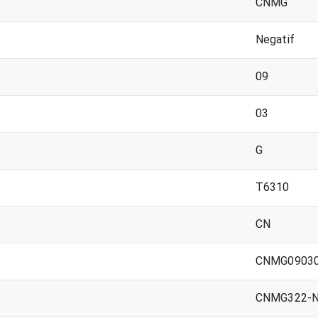
CNMG
Negatif
09
03
G
T6310
CN
CNMG09030
CNMG322-N