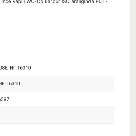
ra ince yapılı WC-Co karbür ISO aralığında P01 -
08E-NF:T6310
NF:T6310
6587