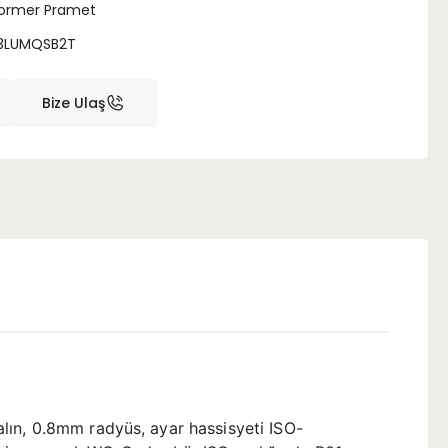
ormer Pramet
3LUMQSB2T
Bize Ulaş
lın, 0.8mm radyüs, ayar hassisyeti ISO-