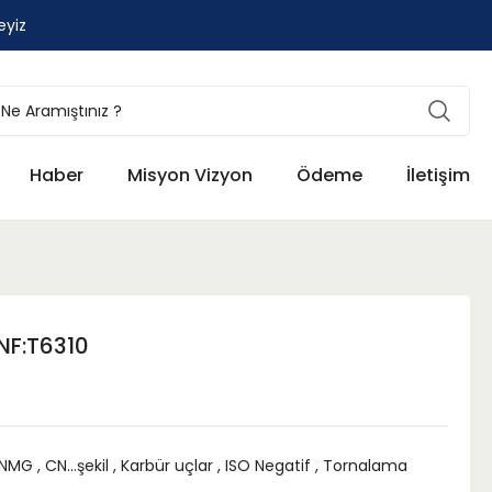
eyiz
Haber
Misyon Vizyon
Ödeme
İletişim
F:T6310
NMG
,
CN...şekil
,
Karbür uçlar
,
ISO Negatif
,
Tornalama