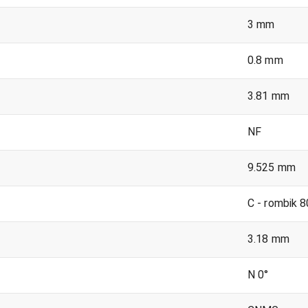
3 mm
0.8 mm
3.81 mm
NF
9.525 mm
C - rombik 8
3.18 mm
N 0°