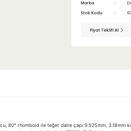
Marka
D
Stok Kodu
6
Fiyat Teklifi Al
ucu, 80° rhomboid ile teğet daire çapı 9.525mm, 3.18mm ka