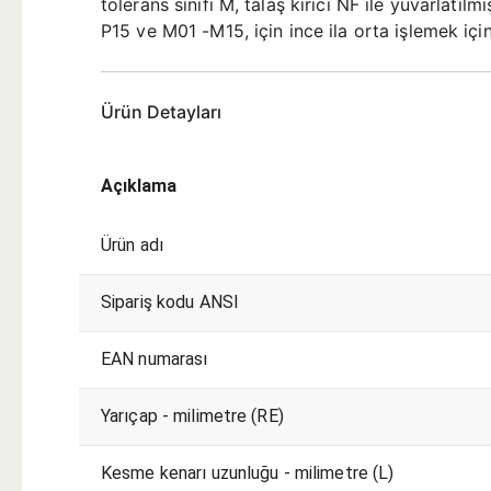
tolerans sınıfı M, talaş kırıcı NF ile yuvarlat
P15 ve M01 -M15, için ince ila orta işlemek içi
Ürün Detayları
Açıklama
Ürün adı
Sipariş kodu ANSI
EAN numarası
Yarıçap - milimetre (RE)
Kesme kenarı uzunluğu - milimetre (L)