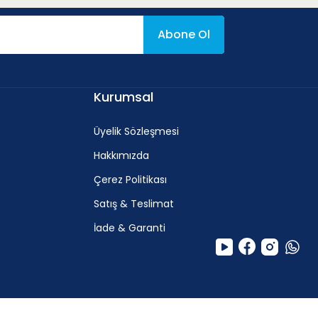
Abone Ol
f
Kurumsal
0.13
-
0.3 mm/rev
Üyelik Sözleşmesi
Hakkımızda
Çerez Politikası
Satış & Teslimat
İade & Garanti
f
0.14
-
0.27 mm/rev