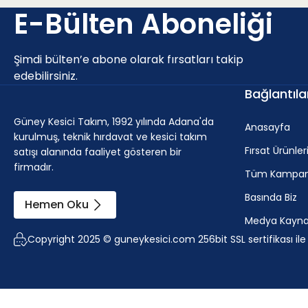
E-Bülten Aboneliği
P - Çelik ve dökme çelikler (Alaşım oranı < 10% ve sertlik
Şimdi bülten’e abone olarak fırsatları takip
Uygunluk
a
p
edebilirsiniz.
Bağlantıla
İlk seçim.
0.8 - 3 
Güney Kesici Takım, 1992 yılında Adana'da
Anasayfa
kurulmuş, teknik hırdavat ve kesici takım
Fırsat Ürünler
satışı alanında faaliyet gösteren bir
firmadır.
M - Paslanmaz çelik (korozyona dayanıklı çelikler, krom 
Tüm Kampan
Basında Biz
Hemen Oku
Medya Kaynak
Uygunluk
a
p
Copyright 2025 © guneykesici.com 256bit SSL sertifikası il
İlk seçim.
0.8 - 3 mm