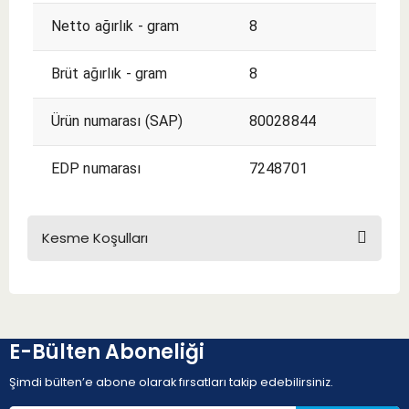
Netto ağırlık - gram
8
Brüt ağırlık - gram
8
Ürün numarası (SAP)
80028844
EDP numarası
7248701
Kesme Koşulları
KESME KOŞULLARI
E-Bülten Aboneliği
Şimdi bülten’e abone olarak fırsatları takip edebilirsiniz.