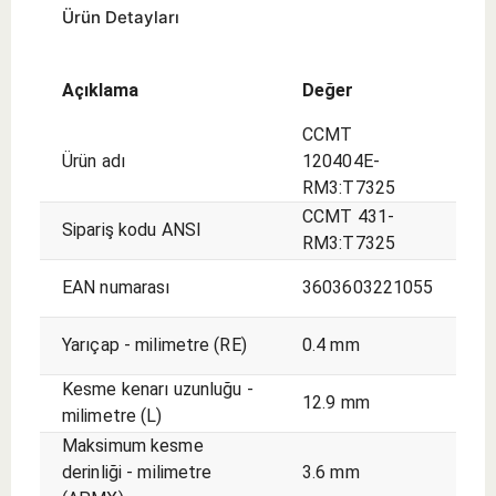
Ürün Detayları
Açıklama
Değer
CCMT
Ürün adı
120404E-
RM3:T7325
CCMT 431-
Sipariş kodu ANSI
RM3:T7325
EAN numarası
3603603221055
Yarıçap - milimetre (RE)
0.4 mm
Kesme kenarı uzunluğu -
12.9 mm
milimetre (L)
Maksimum kesme
derinliği - milimetre
3.6 mm