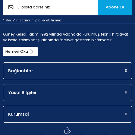
Abone Ol
*istediğiniz zaman iptal edebilirsiniz.
P - Çelik ve dökme çelikler (Alaşım oranı < 10% ve sertlik <
45HRC)
Güney Kesici Takım, 1992 yılında Adana'da kurulmuş, teknik hırdavat
ve kesici takım satışı alanında faaliyet gösteren bir firmadır.
Hemen Oku
Uygunluk
a
p
Bağlantılar
Olası seçim.
0.4 - 3.6 m
Yasal Bilgiler
M - Paslanmaz çelik (korozyona dayanıklı çelikler,
Kurumsal
krom oranı > %11