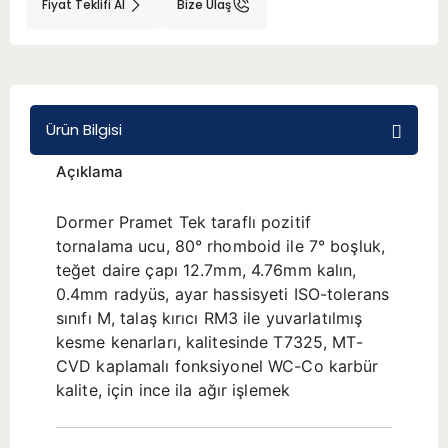
Fiyat Teklifi Al
Bize Ulaş
BMT 65
Adaptörler
Ürün Bilgisi
Aksesuarlar
Açıklama
Dormer Pramet Tek taraflı pozitif
tornalama ucu, 80° rhomboid ile 7° boşluk,
teğet daire çapı 12.7mm, 4.76mm kalın,
0.4mm radyüs, ayar hassisyeti ISO-tolerans
sınıfı M, talaş kırıcı RM3 ile yuvarlatılmış
kesme kenarları, kalitesinde T7325, MT-
CVD kaplamalı fonksiyonel WC-Co karbür
kalite, için ince ila ağır işlemek