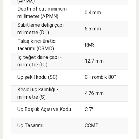
(APMX)
Depth of cut minimum -
0.4 mm
millimeter (APMN)
Sabitleme deliği çapı -
5.5 mm
milimetre (D1)
Talaş kırıcı üretici
RM3
tasarımı (CBMD)
İç teğet daire çapı -
12.7 mm
milimetre (IC)
Uç şekil kodu (SC)
C - rombik 80°
Kesici uç kalınlığı -
4.76 mm
milimetre (S)
Uç Boşluk Açısı ve Kodu
C 7°
Uç Tasarımı
CCMT