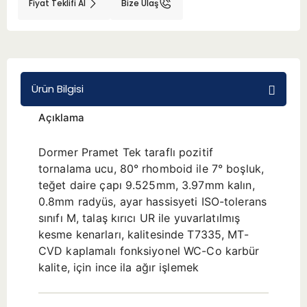
Fiyat Teklifi Al
Bize Ulaş
BMT 65
Adaptörler
Ürün Bilgisi
Aksesuarlar
Açıklama
Dormer Pramet Tek taraflı pozitif
tornalama ucu, 80° rhomboid ile 7° boşluk,
teğet daire çapı 9.525mm, 3.97mm kalın,
0.8mm radyüs, ayar hassisyeti ISO-tolerans
sınıfı M, talaş kırıcı UR ile yuvarlatılmış
kesme kenarları, kalitesinde T7335, MT-
CVD kaplamalı fonksiyonel WC-Co karbür
kalite, için ince ila ağır işlemek