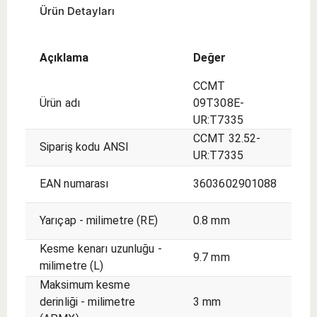
Ürün Detayları
Açıklama
Değer
CCMT
Ürün adı
09T308E-
UR:T7335
CCMT 32.52-
Sipariş kodu ANSI
UR:T7335
EAN numarası
3603602901088
Yarıçap - milimetre (RE)
0.8 mm
Kesme kenarı uzunluğu -
9.7 mm
milimetre (L)
Maksimum kesme
derinliği - milimetre
3 mm