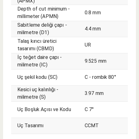
(APMX)
Depth of cut minimum -
0.8 mm
millimeter (APMN)
Sabitleme deliği çapı -
4.4 mm
milimetre (D1)
Talaş kırıcı üretici
UR
tasarımı (CBMD)
İç teğet daire çapı -
9.525 mm
milimetre (IC)
Uç şekil kodu (SC)
C - rombik 80°
Kesici uç kalınlığı -
3.97 mm
milimetre (S)
Uç Boşluk Açısı ve Kodu
C 7°
Uç Tasarımı
CCMT