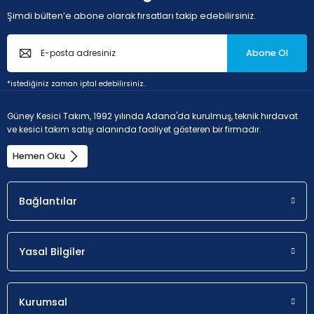
Şimdi bülten’e abone olarak fırsatları takip edebilirsiniz.
Abone Ol
*istediğiniz zaman iptal edebilirsiniz.
P - Çelik ve dökme çelikler (Alaşım oranı < 10% ve sertlik <
45HRC)
Güney Kesici Takım, 1992 yılında Adana'da kurulmuş, teknik hırdavat
ve kesici takım satışı alanında faaliyet gösteren bir firmadır.
Hemen Oku
Uygunluk
a
p
Bağlantılar
Olası seçim.
0.8 - 3 m
Yasal Bilgiler
M - Paslanmaz çelik (korozyona dayanıklı çelikler, krom
oranı > %11
Kurumsal