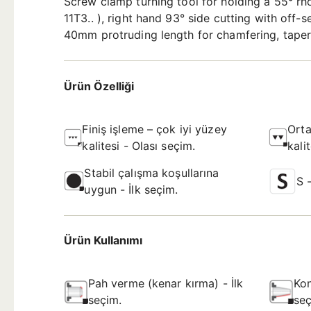
Screw clamp turning tool for holding a 55° rh
11T3.. ), right hand 93° side cutting with of
40mm protruding length for chamfering, taper t
Ürün Özelliği
Finiş işleme – çok iyi yüzey
Orta
kalitesi - Olası seçim.
kali
Stabil çalışma koşullarına
S 
uygun - İlk seçim.
Ürün Kullanımı
Pah verme (kenar kırma) - İlk
Kon
seçim.
seç