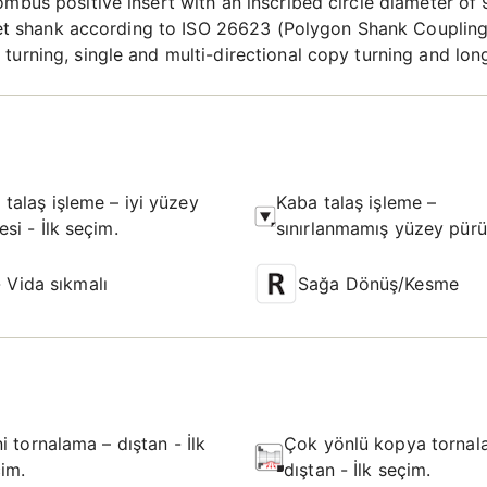
ombus positive insert with an inscribed circle diameter o
f-set shank according to ISO 26623 (Polygon Shank Couplin
urning, single and multi-directional copy turning and long
 talaş işleme – iyi yüzey
Kaba talaş işleme –
tesi - İlk seçim.
sınırlanmamış yüzey pürü
- Olası seçim.
- Vida sıkmalı
Sağa Dönüş/Kesme
i tornalama – dıştan - İlk
Çok yönlü kopya tornal
im.
dıştan - İlk seçim.