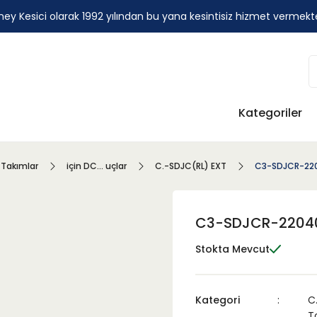
ey Kesici olarak 1992 yılından bu yana kesintisiz hizmet vermekt
Kategoriler
 Takımlar
için DC... uçlar
C.-SDJC(RL) EXT
C3-SDJCR-220
C3-SDJCR-22040
Stokta Mevcut
Kategori
C
T