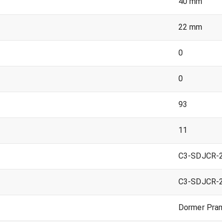
40 mm
22 mm
0
0
93
11
C3-SDJCR-
C3-SDJCR-
Dormer Pra