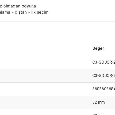
z olmadan boyuna
alama - dıştan - İlk seçim.
Değer
C3-SDJCR-
C3-SDJCR-
360360368
32 mm