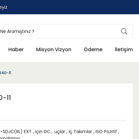
eyiz
Haber
Misyon Vizyon
Ödeme
İletişim
40-11
-11
.-SDJC(RL) EXT
,
için DC... uçlar
,
İç Takımlar
,
ISO Pozitif
,
ornalama