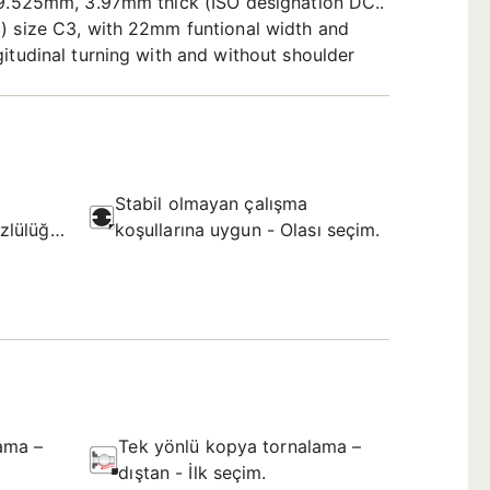
f 9.525mm, 3.97mm thick (ISO designation DC..
g) size C3, with 22mm funtional width and
itudinal turning with and without shoulder
Stabil olmayan çalışma
zlülüğü
koşullarına uygun - Olası seçim.
ama –
Tek yönlü kopya tornalama –
dıştan - İlk seçim.