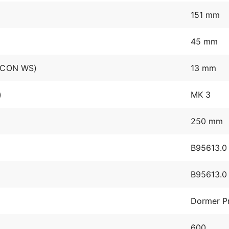
151 mm
45 mm
 (DCON WS)
13 mm
)
MK 3
250 mm
B95613.0
B95613.0
Dormer P
600