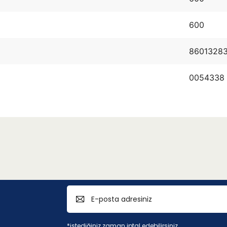
600
8601328
0054338
*istediğiniz zaman iptal edebilirsiniz.