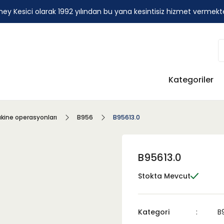
ey Kesici olarak 1992 yılından bu yana kesintisiz hizmet vermekt
Kategoriler
kine operasyonları
B956
B95613.0
B95613.0
Stokta Mevcut
Kategori
B