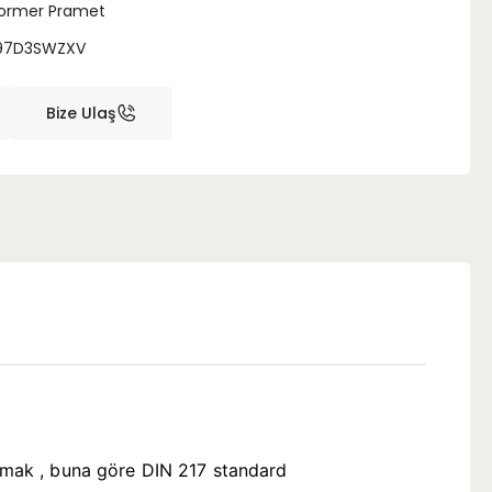
ormer Pramet
97D3SWZXV
Bize Ulaş
şmak , buna göre DIN 217 standard