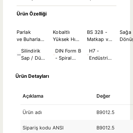
Ürün Özelliği
Parlak
Kobaltlı
BS 328 -
Sağa
ve Buharla
Yüksek Hız
Matkap ve
Dönü
Tavlanmış
Çeliği Takım
Rayba
Silindirik
DIN Form B
H7 -
Kombinasyon
Malzemesi
Standartları
Sap / Düz
- Spiral
Endüstri
Takım Sapı
Kanal ≤
Standardı
Ø3,5mm
Delik
Ürün Detayları
Tolerans
Bölgesi
(çap
Açıklama
Değer
aralığına
Ürün adı
B9012.5
Sipariş kodu ANSI
B9012.5