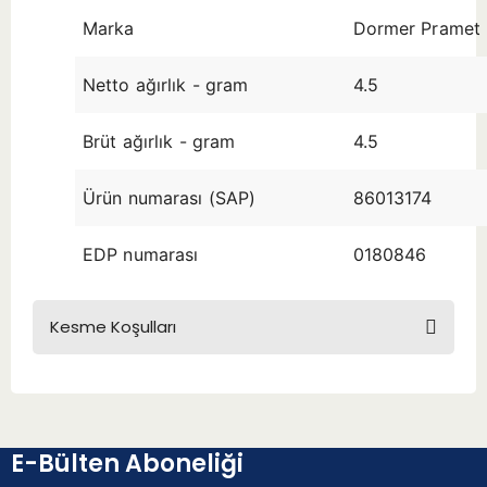
Marka
Dormer Pramet
Netto ağırlık - gram
4.5
Brüt ağırlık - gram
4.5
Ürün numarası (SAP)
86013174
EDP numarası
0180846
Kesme Koşulları
E-Bülten Aboneliği