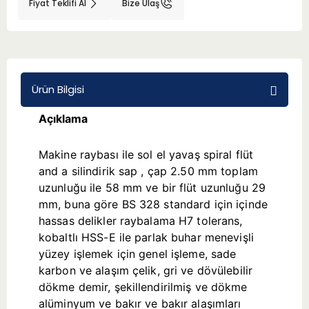
Fiyat Teklifi Al
Bize Ulaş
BMT 65
Adaptörler
Ürün Bilgisi
Aksesuarlar
Açıklama
Makine raybası ile sol el yavaş spiral flüt
and a silindirik sap , çap 2.50 mm toplam
uzunluğu ile 58 mm ve bir flüt uzunluğu 29
mm, buna göre BS 328 standard için içinde
hassas delikler raybalama H7 tolerans,
kobaltlı HSS-E ile parlak buhar menevişli
yüzey işlemek için genel işleme, sade
karbon ve alaşım çelik, gri ve dövülebilir
dökme demir, şekillendirilmiş ve dökme
alüminyum ve bakır ve bakır alaşımları