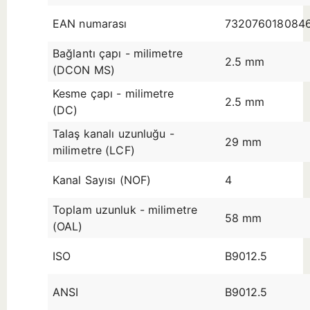
EAN numarası
732076018084
Bağlantı çapı - milimetre
2.5 mm
(DCON MS)
Kesme çapı - milimetre
2.5 mm
(DC)
Talaş kanalı uzunluğu -
29 mm
milimetre (LCF)
Kanal Sayısı (NOF)
4
Toplam uzunluk - milimetre
58 mm
(OAL)
ISO
B9012.5
ANSI
B9012.5