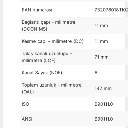
EAN numarası
732076018110
Bağlantı çapı - milimetre
11 mm
(DCON MS)
Kesme çapı - milimetre (DC)
11 mm
Talaş kanalı uzunluğu -
71 mm
milimetre (LCF)
Kanal Sayısı (NOF)
6
Toplam uzunluk - milimetre
142 mm
(OAL)
ISO
B90111.0
ANSI
B90111.0