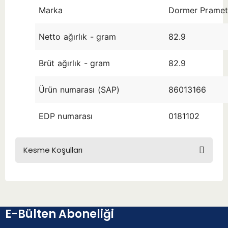
Marka
Dormer Prame
Netto ağırlık - gram
82.9
Brüt ağırlık - gram
82.9
Ürün numarası (SAP)
86013166
EDP numarası
0181102
Kesme Koşulları
E-Bülten Aboneliği