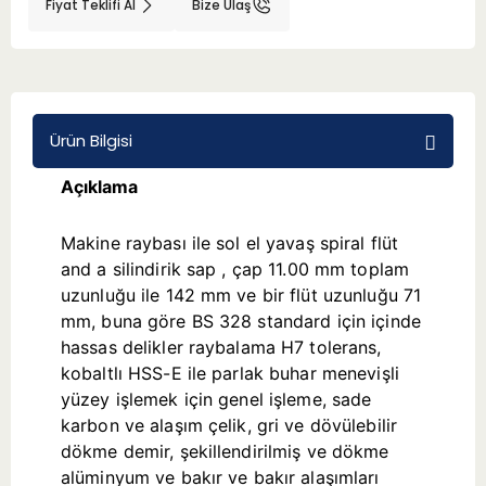
Fiyat Teklifi Al
Bize Ulaş
BMT 65
Adaptörler
Ürün Bilgisi
Aksesuarlar
Açıklama
Makine raybası ile sol el yavaş spiral flüt
and a silindirik sap , çap 11.00 mm toplam
uzunluğu ile 142 mm ve bir flüt uzunluğu 71
mm, buna göre BS 328 standard için içinde
hassas delikler raybalama H7 tolerans,
kobaltlı HSS-E ile parlak buhar menevişli
yüzey işlemek için genel işleme, sade
karbon ve alaşım çelik, gri ve dövülebilir
dökme demir, şekillendirilmiş ve dökme
alüminyum ve bakır ve bakır alaşımları