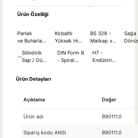
Ürün Özelliği
Parlak
Kobaltlı
BS 328 -
Sağa
ve Buharla
Yüksek Hız
Matkap ve
Dönü
Tavlanmış
Çeliği Takım
Rayba
Silindirik
DIN Form B
H7 -
Kombinasyon
Malzemesi
Standartları
Sap / Düz
- Spiral
Endüstri
Takım Sapı
Kanal ≤
Standardı
Ø3,5mm
Delik
Ürün Detayları
Tolerans
Bölgesi
(çap
Açıklama
Değer
aralığına
Ürün adı
B90111.0
Sipariş kodu ANSI
B90111.0