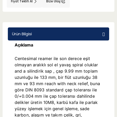
Fiyat Teklifi Al
Bize Ulaş
BMT 65
Adaptörler
Ürün Bilgisi
Aksesuarlar
Açıklama
Centesimal reamer ile son derece eşit
olmayan aralıklı sol el yavaş spiral oluklar
and a silindirik sap , çap 9.99 mm toplam
uzunluğu ile 133 mm, bir flüt uzunluğu 38
mm ve 93 mm reach with neck relief, buna
göre DIN 8093 standard çap toleransı ile
0/+0.004 mm ile çap toleransı dahilinde
delikler üretin 10M8, karbü kafa ile parlak
yüzey işlemek için genel işleme, sade
karbon, alaşım ve takım çelik, gri,