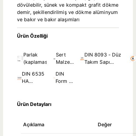
dövülebilir, sünek ve kompakt grafit dökme
demir, şekillendirilmiş ve dökme alüminyum
ve bakır ve bakır alaşımları
Ürün Özelliği
Parlak
Sert
DIN 8093 - Düz
(kaplamasız)
Malzeme
Takım Sapı
(Yekpare
Rayba Standartları
DIN 6535
DIN
Karbür)
HA
Form B
Silindirik
- Spiral
Sap
Kanal ≤
Ø3,5mm
Ürün Detayları
Açıklama
Değer