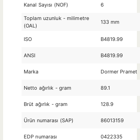
Kanal Sayısı (NOF)
6
Toplam uzunluk - milimetre
133 mm
(OAL)
ISO
B4819.99
ANSI
B4819.99
Marka
Dormer Pramet
Netto ağırlık - gram
89.1
Brüt ağırlık - gram
128.9
Ürün numarası (SAP)
86013159
EDP numarası
0422335