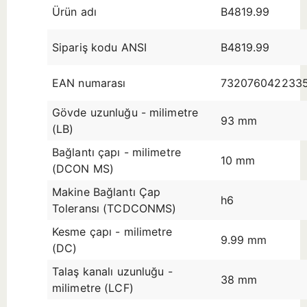
Ürün adı
B4819.99
Sipariş kodu ANSI
B4819.99
EAN numarası
732076042233
Gövde uzunluğu - milimetre
93 mm
(LB)
Bağlantı çapı - milimetre
10 mm
(DCON MS)
Makine Bağlantı Çap
h6
Toleransı (TCDCONMS)
Kesme çapı - milimetre
9.99 mm
(DC)
Talaş kanalı uzunluğu -
38 mm
milimetre (LCF)