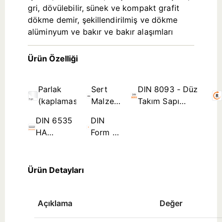
gri, dövülebilir, sünek ve kompakt grafit
dökme demir, şekillendirilmiş ve dökme
alüminyum ve bakır ve bakır alaşımları
Ürün Özelliği
Parlak
Sert
DIN 8093 - Düz
(kaplamasız)
Malzeme
Takım Sapı
(Yekpare
Rayba Standartları
DIN 6535
DIN
Karbür)
HA
Form B
Silindirik
- Spiral
Sap
Kanal ≤
Ø3,5mm
Ürün Detayları
Açıklama
Değer