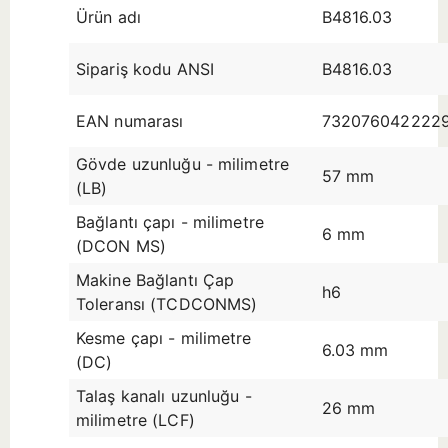
Ürün adı
B4816.03
Sipariş kodu ANSI
B4816.03
EAN numarası
732076042222
Gövde uzunluğu - milimetre
57 mm
(LB)
Bağlantı çapı - milimetre
6 mm
(DCON MS)
Makine Bağlantı Çap
h6
Toleransı (TCDCONMS)
Kesme çapı - milimetre
6.03 mm
(DC)
Talaş kanalı uzunluğu -
26 mm
milimetre (LCF)