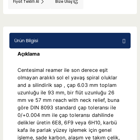
Fiyat Teklifi Al
Bize Ulaş
BMT 65
Adaptörler
Ürün Bilgisi
Aksesuarlar
Açıklama
Centesimal reamer ile son derece eşit
olmayan aralıklı sol el yavaş spiral oluklar
and a silindirik sap , çap 6.03 mm toplam
uzunluğu ile 93 mm, bir flüt uzunluğu 26
mm ve 57 mm reach with neck relief, buna
göre DIN 8093 standard çap toleransı ile
0/+0.004 mm ile çap toleransı dahilinde
delikler üretin 6E8, 6F9 veya 6H10, karbü
kafa ile parlak yüzey işlemek için genel
işleme, sade karbon, alaşım ve takım çelik,