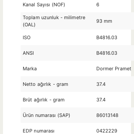
Kanal Sayısı (NOF)
6
Toplam uzunluk - milimetre
93 mm
(OAL)
ISO
B4816.03
ANSI
B4816.03
Marka
Dormer Pramet
Netto ağırlık - gram
37.4
Brüt ağırlık - gram
37.4
Ürün numarası (SAP)
86013148
EDP numarası
0422229