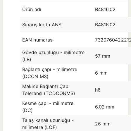
Ürün adı
B4816.02
Sipariş kodu ANSI
B4816.02
EAN numarası
732076042221
Gövde uzunluğu - milimetre
57 mm
(LB)
Bağlantı çapı - milimetre
6 mm
(DCON MS)
Makine Bağlantı Çap
h6
Toleransı (TCDCONMS)
Kesme çapı - milimetre
6.02 mm
(DC)
Talaş kanalı uzunluğu -
26 mm
milimetre (LCF)