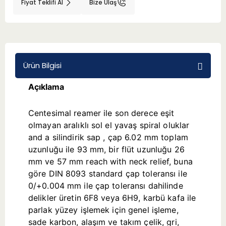
Fiyat Teklifi Al
Bize Ulaş
BMT 65
Adaptörler
Ürün Bilgisi
Aksesuarlar
Açıklama
Centesimal reamer ile son derece eşit
olmayan aralıklı sol el yavaş spiral oluklar
and a silindirik sap , çap 6.02 mm toplam
uzunluğu ile 93 mm, bir flüt uzunluğu 26
mm ve 57 mm reach with neck relief, buna
göre DIN 8093 standard çap toleransı ile
0/+0.004 mm ile çap toleransı dahilinde
delikler üretin 6F8 veya 6H9, karbü kafa ile
parlak yüzey işlemek için genel işleme,
sade karbon, alaşım ve takım çelik, gri,