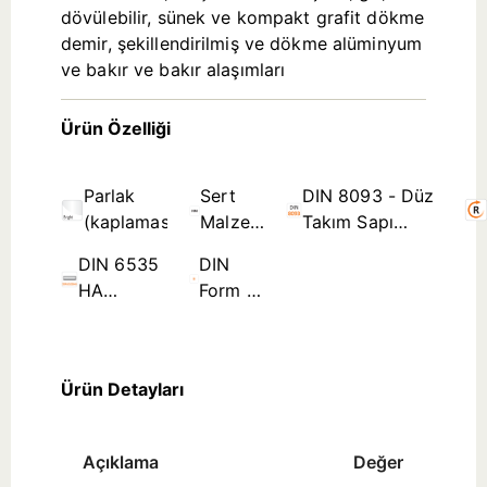
dövülebilir, sünek ve kompakt grafit dökme
demir, şekillendirilmiş ve dökme alüminyum
ve bakır ve bakır alaşımları
Ürün Özelliği
Parlak
Sert
DIN 8093 - Düz
(kaplamasız)
Malzeme
Takım Sapı
(Yekpare
Rayba Standartları
DIN 6535
DIN
Karbür)
HA
Form B
Silindirik
- Spiral
Sap
Kanal ≤
Ø3,5mm
Ürün Detayları
Açıklama
Değer