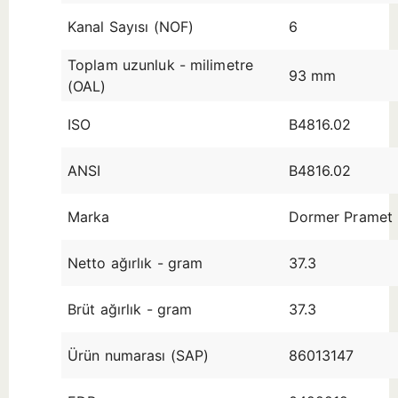
Kanal Sayısı (NOF)
6
Toplam uzunluk - milimetre
93 mm
(OAL)
ISO
B4816.02
ANSI
B4816.02
Marka
Dormer Pramet
Netto ağırlık - gram
37.3
Brüt ağırlık - gram
37.3
Ürün numarası (SAP)
86013147