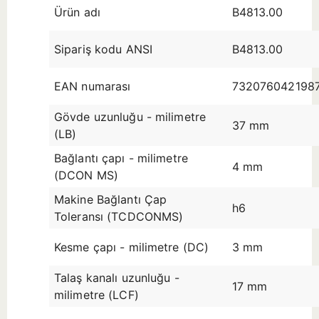
Ürün adı
B4813.00
Sipariş kodu ANSI
B4813.00
EAN numarası
732076042198
Gövde uzunluğu - milimetre
37 mm
(LB)
Bağlantı çapı - milimetre
4 mm
(DCON MS)
Makine Bağlantı Çap
h6
Toleransı (TCDCONMS)
Kesme çapı - milimetre (DC)
3 mm
Talaş kanalı uzunluğu -
17 mm
milimetre (LCF)