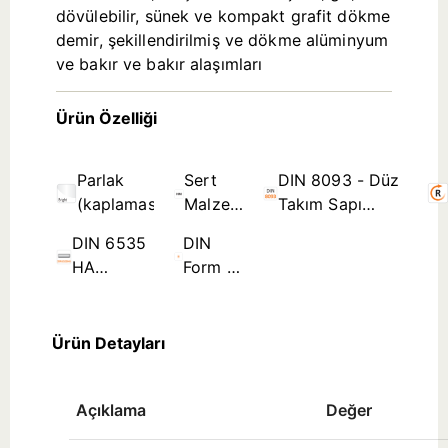
dövülebilir, sünek ve kompakt grafit dökme
demir, şekillendirilmiş ve dökme alüminyum
ve bakır ve bakır alaşımları
Ürün Özelliği
Parlak
Sert
DIN 8093 - Düz
(kaplamasız)
Malzeme
Takım Sapı
(Yekpare
Rayba Standartları
DIN 6535
DIN
Karbür)
HA
Form B
Silindirik
- Spiral
Sap
Kanal ≤
Ø3,5mm
Ürün Detayları
Açıklama
Değer