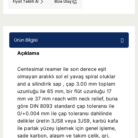
Fiyat Teklifi Al
Bize Ulaş
BMT 65
Adaptörler
Ürün Bilgisi
Aksesuarlar
Açıklama
Centesimal reamer ile son derece eşit
olmayan aralıklı sol el yavaş spiral oluklar
and a silindirik sap , çap 3.00 mm toplam
uzunluğu ile 65 mm, bir flüt uzunluğu 17
mm ve 37 mm reach with neck relief, buna
göre DIN 8093 standard çap toleransı ile
0/+0.004 mm ile çap toleransı dahilinde
delikler üretin 3JS8 veya 3JS9, karbü kafa
ile parlak yüzey işlemek için genel işleme,
sade karbon, alaşım ve takım çelik, gri,