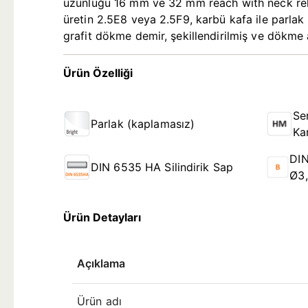
uzunluğu 16 mm ve 32 mm reach with neck relie
üretin 2.5E8 veya 2.5F9, karbü kafa ile parlak
grafit dökme demir, şekillendirilmiş ve dökme 
Ürün Özelliği
Se
Parlak (kaplamasız)
Ka
DIN
DIN 6535 HA Silindirik Sap
Ø3
Ürün Detayları
Açıklama
Ürün adı