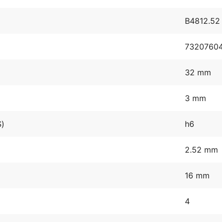
B4812.52
7320760
32 mm
3 mm
S)
h6
2.52 mm
16 mm
4