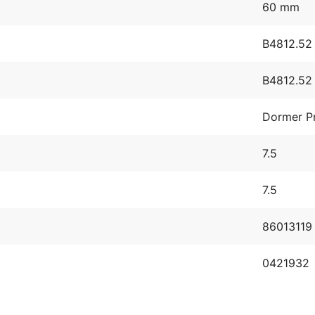
60 mm
B4812.52
B4812.52
Dormer P
7.5
7.5
86013119
0421932