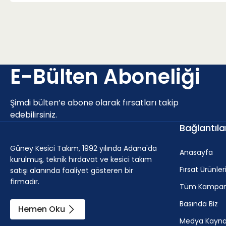
E-Bülten Aboneliği
Şimdi bülten’e abone olarak fırsatları takip
edebilirsiniz.
Bağlantıla
Güney Kesici Takım, 1992 yılında Adana'da
Anasayfa
kurulmuş, teknik hırdavat ve kesici takım
Fırsat Ürünler
satışı alanında faaliyet gösteren bir
firmadır.
Tüm Kampan
Basında Biz
Hemen Oku
Medya Kaynak