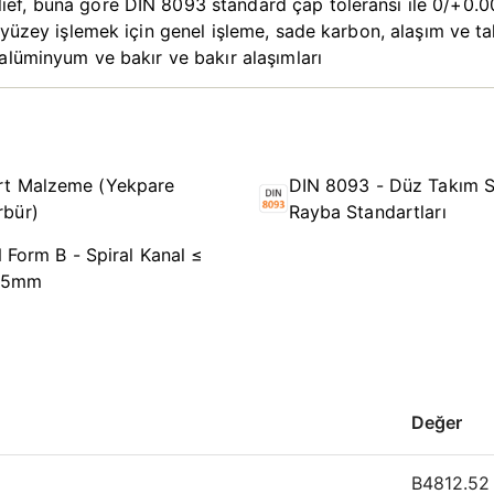
f, buna göre DIN 8093 standard çap toleransı ile 0/+0.004
 yüzey işlemek için genel işleme, sade karbon, alaşım ve ta
alüminyum ve bakır ve bakır alaşımları
rt Malzeme (Yekpare
DIN 8093 - Düz Takım S
rbür)
Rayba Standartları
 Form B - Spiral Kanal ≤
,5mm
Değer
B4812.52