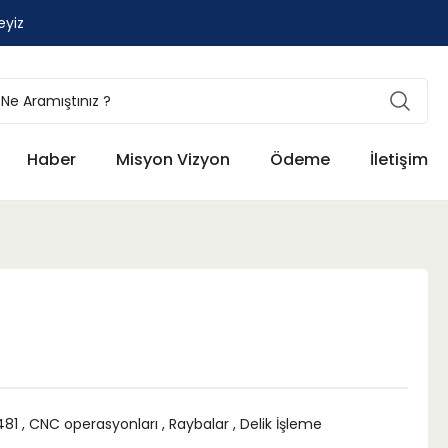
eyiz
Haber
Misyon Vizyon
Ödeme
İletişim
481
,
CNC operasyonları
,
Raybalar
,
Delik İşleme