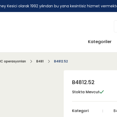
ey Kesici olarak 1992 yılından bu yana kesintisiz hizmet vermekt
Kategoriler
C operasyonları
B481
B4812.52
B4812.52
Stokta Mevcut
Kategori
B