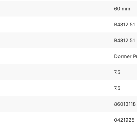
60 mm
B4812.51
B4812.51
Dormer P
7.5
7.5
86013118
0421925