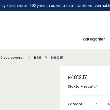
ey Kesici olarak 1992 yılından bu yana kesintisiz hizmet vermekt
Kategoriler
C operasyonları
B481
B4812.51
B4812.51
Stokta Mevcut
Kategori
B