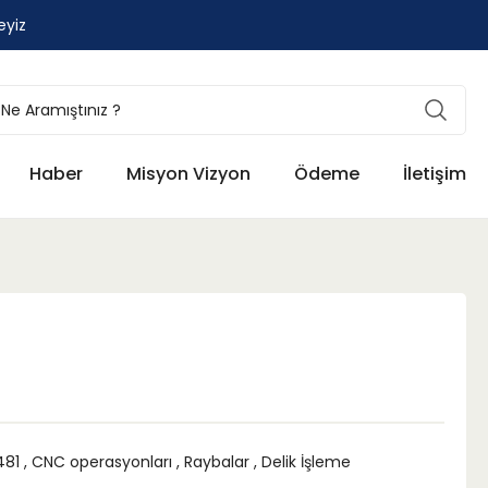
eyiz
Haber
Misyon Vizyon
Ödeme
İletişim
481
,
CNC operasyonları
,
Raybalar
,
Delik İşleme