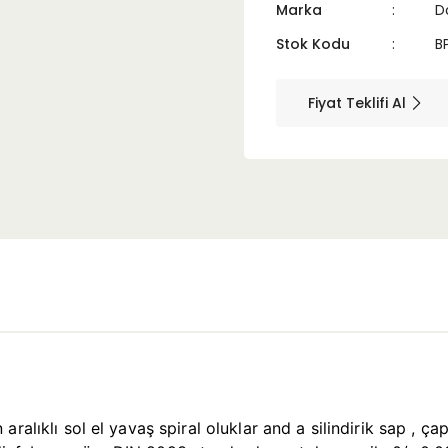
Marka
D
Stok Kodu
B
Fiyat Teklifi Al
ralıklı sol el yavaş spiral oluklar and a silindirik sap , ç