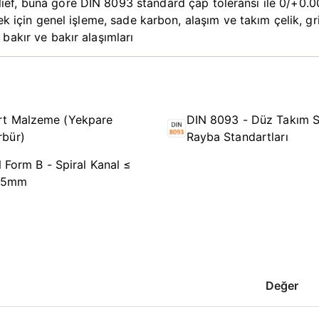
f, buna göre DIN 8093 standard çap toleransı ile 0/+0.004
ek için genel işleme, sade karbon, alaşım ve takım çelik, g
bakır ve bakır alaşımları
rt Malzeme (Yekpare
DIN 8093 - Düz Takım S
rbür)
Rayba Standartları
 Form B - Spiral Kanal ≤
,5mm
Değer