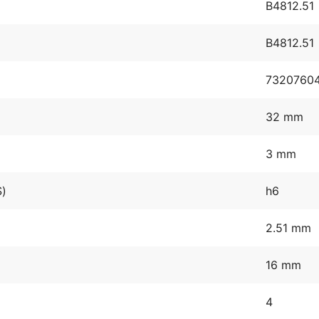
B4812.51
B4812.51
7320760
32 mm
3 mm
S)
h6
2.51 mm
16 mm
4