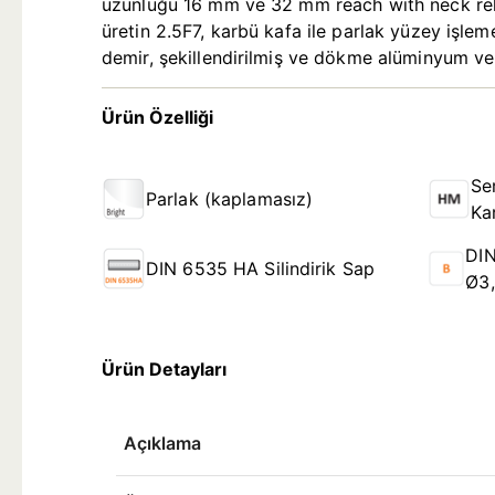
uzunluğu 16 mm ve 32 mm reach with neck relie
üretin 2.5F7, karbü kafa ile parlak yüzey işlem
demir, şekillendirilmiş ve dökme alüminyum ve 
Ürün Özelliği
Se
Parlak (kaplamasız)
Ka
DIN
DIN 6535 HA Silindirik Sap
Ø3
Ürün Detayları
Açıklama