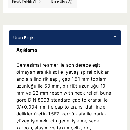
Fiyat Teklifi Al
Bize Ulaş
BMT 65
Adaptörler
Ürün Bilgisi
Aksesuarlar
Açıklama
Centesimal reamer ile son derece eşit
olmayan aralıklı sol el yavaş spiral oluklar
and a silindirik sap , çap 1.51 mm toplam
uzunluğu ile 50 mm, bir flüt uzunluğu 10
mm ve 22 mm reach with neck relief, buna
göre DIN 8093 standard çap toleransı ile
0/+0.004 mm ile çap toleransı dahilinde
delikler üretin 1.5F7, karbü kafa ile parlak
yüzey işlemek için genel işleme, sade
karbon, alaşım ve takım çelik, gri,