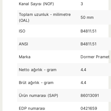
Kanal Sayısı (NOF)
3
Toplam uzunluk - milimetre
50 mm
(OAL)
ISO
B4811.51
ANSI
B4811.51
Marka
Dormer Pramet
Netto ağırlık - gram
4.4
Brüt ağırlık - gram
4.4
Ürün numarası (SAP)
86013091
EDP numarası
0421659