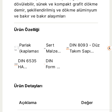
dövülebilir, sünek ve kompakt grafit dökme
demir, şekillendirilmiş ve dökme alüminyum
ve bakır ve bakır alaşımları
Ürün Özelliği
Parlak
Sert
DIN 8093 - Düz
(kaplamasız)
Malzeme
Takım Sapı
(Yekpare
Rayba Standartları
DIN 6535
DIN
Karbür)
HA
Form B
Silindirik
- Spiral
Sap
Kanal ≤
Ø3,5mm
Ürün Detayları
Açıklama
Değer