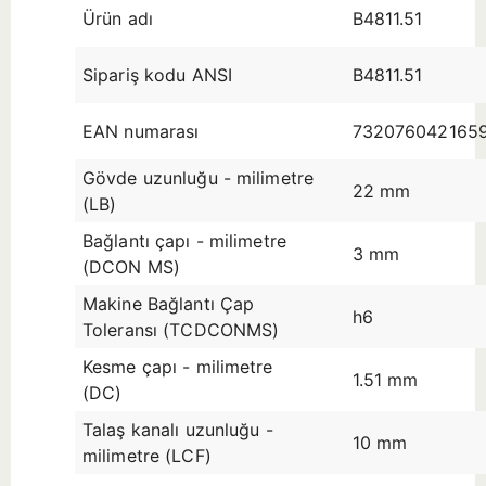
Ürün adı
B4811.51
Sipariş kodu ANSI
B4811.51
EAN numarası
732076042165
Gövde uzunluğu - milimetre
22 mm
(LB)
Bağlantı çapı - milimetre
3 mm
(DCON MS)
Makine Bağlantı Çap
h6
Toleransı (TCDCONMS)
Kesme çapı - milimetre
1.51 mm
(DC)
Talaş kanalı uzunluğu -
10 mm
milimetre (LCF)