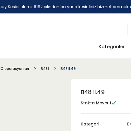
ey Kesici olarak 1992 yılından bu yana kesintisiz hizmet vermekt
Kategoriler
C operasyonları
B481
B4811.49
B4811.49
Stokta Mevcut
Kategori
B