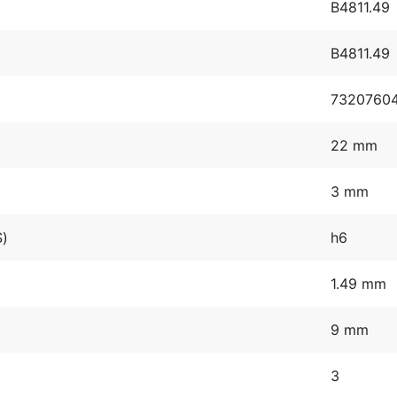
B4811.49
B4811.49
7320760
22 mm
3 mm
S)
h6
1.49 mm
9 mm
3