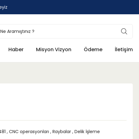
eyiz
Haber
Misyon Vizyon
Ödeme
İletişim
481
,
CNC operasyonları
,
Raybalar
,
Delik İşleme