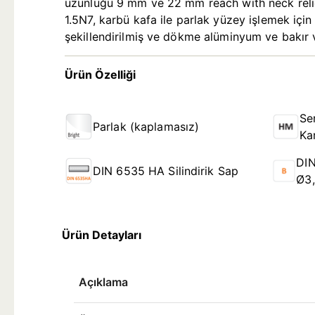
uzunluğu 9 mm ve 22 mm reach with neck relief
1.5N7, karbü kafa ile parlak yüzey işlemek için
şekillendirilmiş ve dökme alüminyum ve bakır v
Ürün Özelliği
Se
Parlak (kaplamasız)
Ka
DIN
DIN 6535 HA Silindirik Sap
Ø3
Ürün Detayları
Açıklama