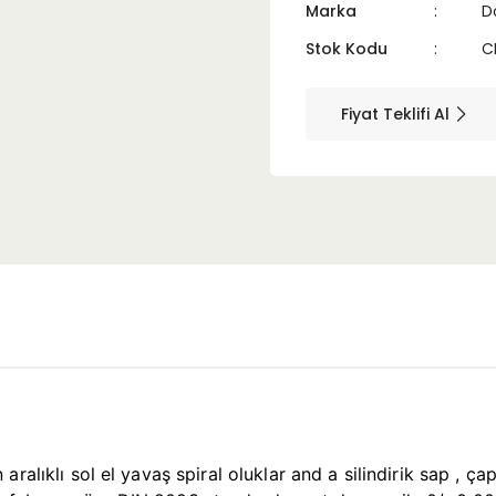
Marka
D
Stok Kodu
C
Fiyat Teklifi Al
ralıklı sol el yavaş spiral oluklar and a silindirik sap , ç