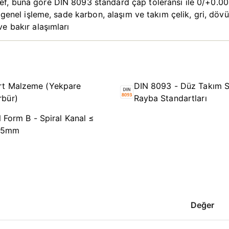
, buna göre DIN 8093 standard çap toleransı ile 0/+0.004 
 genel işleme, sade karbon, alaşım ve takım çelik, gri, döv
e bakır alaşımları
rt Malzeme (Yekpare
DIN 8093 - Düz Takım S
rbür)
Rayba Standartları
 Form B - Spiral Kanal ≤
,5mm
Değer