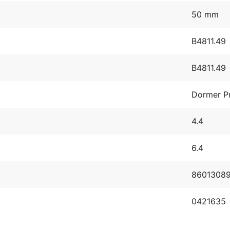
50 mm
B4811.49
B4811.49
Dormer P
4.4
6.4
8601308
0421635