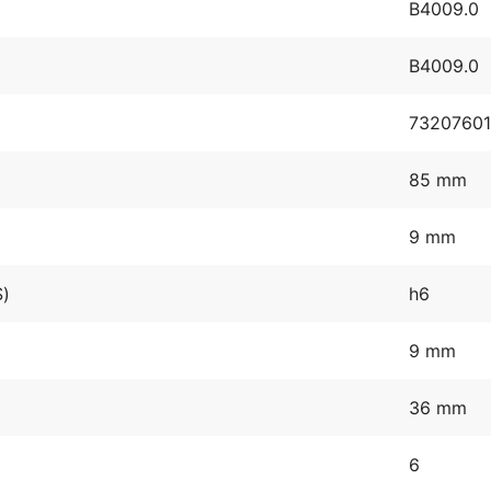
B4009.0
B4009.0
7320760
85 mm
9 mm
S)
h6
9 mm
36 mm
6