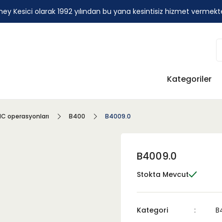
ey Kesici olarak 1992 yılından bu yana kesintisiz hizmet vermekt
Kategoriler
C operasyonları
B400
B4009.0
B4009.0
Stokta Mevcut
Kategori
B