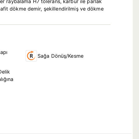
r raybalama H7 tolerans, karbür ile parlak
rafit dökme demir, şekillendirilmiş ve dökme
apı
Sağa Dönüş/Kesme
Delik
lığına