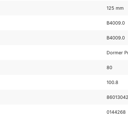
125 mm
B4009.0
B4009.0
Dormer P
80
100.8
8601304
0144268