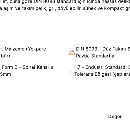
f, buna göre DIN 8093 standard için içinde hassas delikle
alaşım ve takım çelik, gri, dövülebilir, sünek ve kompakt g
rt Malzeme (Yekpare
DIN 8093 - Düz Takım S
rbür)
Rayba Standartları
 Form B - Spiral Kanal ≤
H7 - Endüstri Standardı 
,5mm
Tolerans Bölgesi (çap ara
Değer