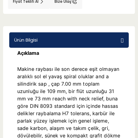
Fiyat Teklifi Al
Bize Ulaş
BMT 65
Adaptörler
Ürün Bilgisi
Aksesuarlar
Açıklama
Makine raybası ile son derece eşit olmayan
aralıklı sol el yavaş spiral oluklar and a
silindirik sap , çap 7.00 mm toplam
uzunluğu ile 109 mm, bir flüt uzunluğu 31
mm ve 73 mm reach with neck relief, buna
göre DIN 8093 standard için içinde hassas
delikler raybalama H7 tolerans, karbür ile
parlak yüzey işlemek için genel işleme,
sade karbon, alaşım ve takım çelik, gri,
dövülebilir, sünek ve kompakt grafit dökme