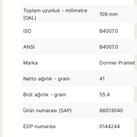
Toplam uzunluk - milimetre
109 mm
(OAL)
ISO
B4007.0
ANSI
B4007.0
Marka
Dormer Pramet
Netto ağırlık - gram
41
Brüt ağırlık - gram
55.4
Ürün numarası (SAP)
86013040
EDP numarası
0144244