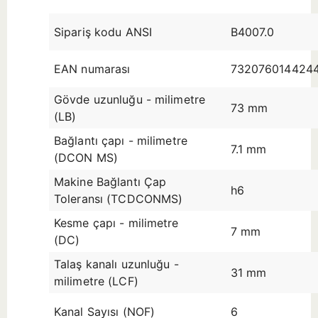
Sipariş kodu ANSI
B4007.0
EAN numarası
732076014424
Gövde uzunluğu - milimetre
73 mm
(LB)
Bağlantı çapı - milimetre
7.1 mm
(DCON MS)
Makine Bağlantı Çap
h6
Toleransı (TCDCONMS)
Kesme çapı - milimetre
7 mm
(DC)
Talaş kanalı uzunluğu -
31 mm
milimetre (LCF)
Kanal Sayısı (NOF)
6