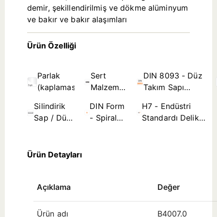
demir, şekillendirilmiş ve dökme alüminyum
ve bakır ve bakır alaşımları
Ürün Özelliği
Parlak
Sert
DIN 8093 - Düz
(kaplamasız)
Malzeme
Takım Sapı
(Yekpare
Rayba Standartları
Silindirik
DIN Form B
H7 - Endüstri
Karbür)
Sap / Düz
- Spiral
Standardı Delik
Takım
Kanal ≤
Tolerans Bölgesi
Sapı
Ø3,5mm
(çap aralığına
Ürün Detayları
Açıklama
Değer
Ürün adı
B4007.0