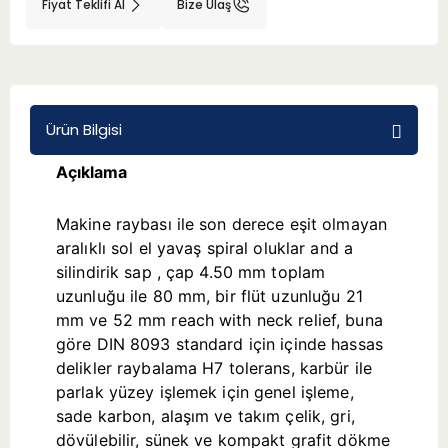
Fiyat Teklifi Al
Bize Ulaş
BMT 65
Adaptörler
Ürün Bilgisi
Aksesuarlar
Açıklama
Makine raybası ile son derece eşit olmayan
aralıklı sol el yavaş spiral oluklar and a
silindirik sap , çap 4.50 mm toplam
uzunluğu ile 80 mm, bir flüt uzunluğu 21
mm ve 52 mm reach with neck relief, buna
göre DIN 8093 standard için içinde hassas
delikler raybalama H7 tolerans, karbür ile
parlak yüzey işlemek için genel işleme,
sade karbon, alaşım ve takım çelik, gri,
dövülebilir, sünek ve kompakt grafit dökme