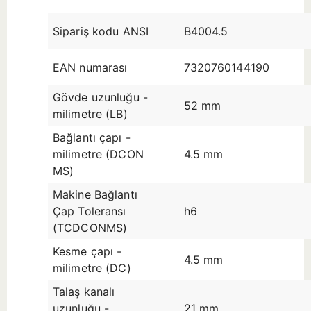
Sipariş kodu ANSI
B4004.5
EAN numarası
7320760144190
Gövde uzunluğu -
52 mm
milimetre (LB)
Bağlantı çapı -
milimetre (DCON
4.5 mm
MS)
Makine Bağlantı
Çap Toleransı
h6
(TCDCONMS)
Kesme çapı -
4.5 mm
milimetre (DC)
Talaş kanalı
uzunluğu -
21 mm