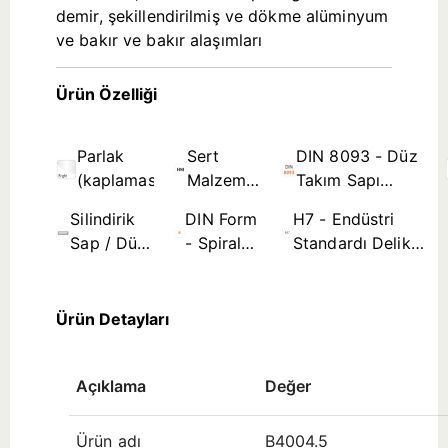
demir, şekillendirilmiş ve dökme alüminyum
ve bakır ve bakır alaşımları
Ürün Özelliği
Parlak
Sert
DIN 8093 - Düz
(kaplamasız)
Malzeme
Takım Sapı
(Yekpare
Rayba Standartları
Silindirik
DIN Form B
H7 - Endüstri
Karbür)
Sap / Düz
- Spiral
Standardı Delik
Takım
Kanal ≤
Tolerans Bölgesi
Sapı
Ø3,5mm
(çap aralığına
Ürün Detayları
Açıklama
Değer
Ürün adı
B4004.5