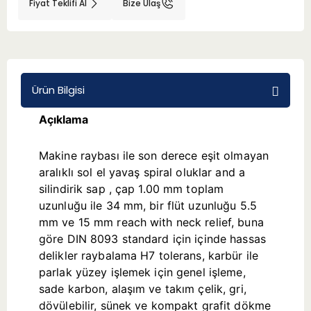
Fiyat Teklifi Al
Bize Ulaş
BMT 65
Adaptörler
Ürün Bilgisi
Aksesuarlar
Açıklama
Makine raybası ile son derece eşit olmayan
aralıklı sol el yavaş spiral oluklar and a
silindirik sap , çap 1.00 mm toplam
uzunluğu ile 34 mm, bir flüt uzunluğu 5.5
mm ve 15 mm reach with neck relief, buna
göre DIN 8093 standard için içinde hassas
delikler raybalama H7 tolerans, karbür ile
parlak yüzey işlemek için genel işleme,
sade karbon, alaşım ve takım çelik, gri,
dövülebilir, sünek ve kompakt grafit dökme