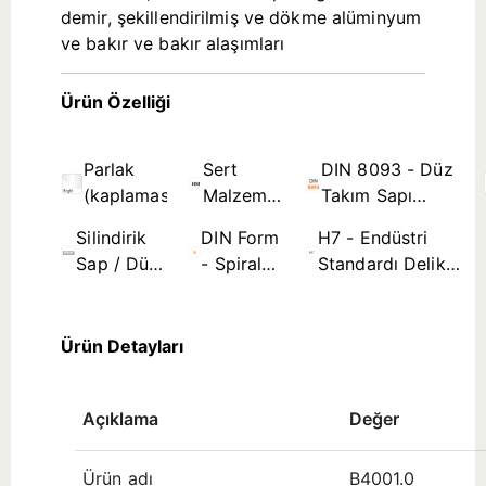
demir, şekillendirilmiş ve dökme alüminyum
ve bakır ve bakır alaşımları
Ürün Özelliği
Parlak
Sert
DIN 8093 - Düz
(kaplamasız)
Malzeme
Takım Sapı
(Yekpare
Rayba Standartları
Silindirik
DIN Form B
H7 - Endüstri
Karbür)
Sap / Düz
- Spiral
Standardı Delik
Takım
Kanal ≤
Tolerans Bölgesi
Sapı
Ø3,5mm
(çap aralığına
Ürün Detayları
Açıklama
Değer
Ürün adı
B4001.0