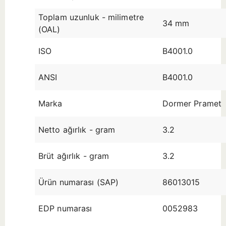
Toplam uzunluk - milimetre
34 mm
(OAL)
ISO
B4001.0
ANSI
B4001.0
Marka
Dormer Pramet
Netto ağırlık - gram
3.2
Brüt ağırlık - gram
3.2
Ürün numarası (SAP)
86013015
EDP numarası
0052983