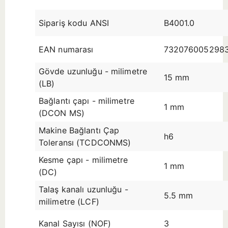
Sipariş kodu ANSI
B4001.0
EAN numarası
732076005298
Gövde uzunluğu - milimetre
15 mm
(LB)
Bağlantı çapı - milimetre
1 mm
(DCON MS)
Makine Bağlantı Çap
h6
Toleransı (TCDCONMS)
Kesme çapı - milimetre
1 mm
(DC)
Talaş kanalı uzunluğu -
5.5 mm
milimetre (LCF)
Kanal Sayısı (NOF)
3