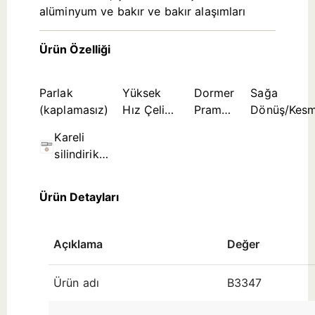
alüminyum ve bakır ve bakır alaşımları
Ürün Özelliği
Parlak
Yüksek
Dormer
Sağa
(kaplamasız)
Hız Çeliği
Pramet
Dönüş/Kes
Takım
Çalışma
Kareli
Malzemesi
Normu
silindirik
sap
Ürün Detayları
Açıklama
Değer
Ürün adı
B3347