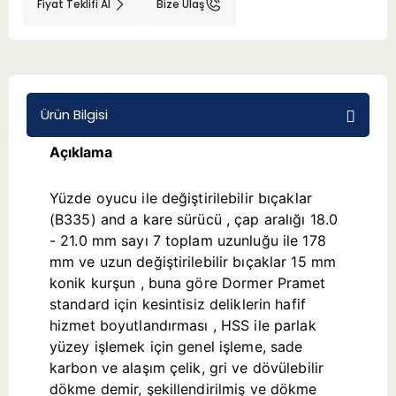
Fiyat Teklifi Al
Bize Ulaş
BMT 65
Adaptörler
Ürün Bilgisi
Aksesuarlar
Açıklama
Yüzde oyucu ile değiştirilebilir bıçaklar
(B335) and a kare sürücü , çap aralığı 18.0
- 21.0 mm sayı 7 toplam uzunluğu ile 178
mm ve uzun değiştirilebilir bıçaklar 15 mm
konik kurşun , buna göre Dormer Pramet
standard için kesintisiz deliklerin hafif
hizmet boyutlandırması , HSS ile parlak
yüzey işlemek için genel işleme, sade
karbon ve alaşım çelik, gri ve dövülebilir
dökme demir, şekillendirilmiş ve dökme