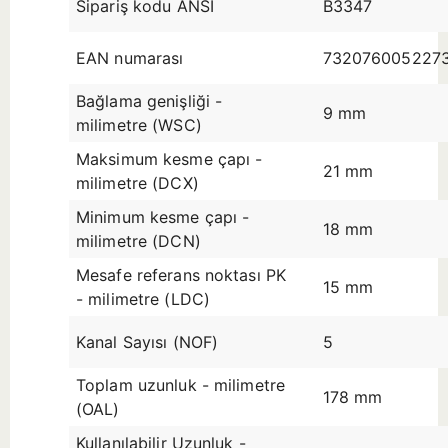
Sipariş kodu ANSI
B3347
EAN numarası
732076005227
Bağlama genişliği -
9 mm
milimetre (WSC)
Maksimum kesme çapı -
21 mm
milimetre (DCX)
Minimum kesme çapı -
18 mm
milimetre (DCN)
Mesafe referans noktası PK
15 mm
- milimetre (LDC)
Kanal Sayısı (NOF)
5
Toplam uzunluk - milimetre
178 mm
(OAL)
Kullanılabilir Uzunluk -