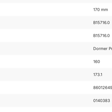
170 mm
B15716.0
B15716.0
Dormer P
160
173.1
8601264
0140383