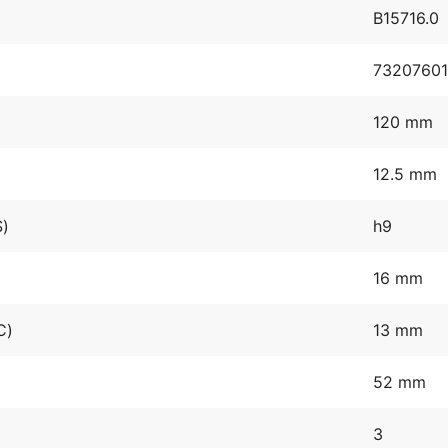
B15716.0
7320760
120 mm
12.5 mm
S)
h9
16 mm
C)
13 mm
52 mm
3