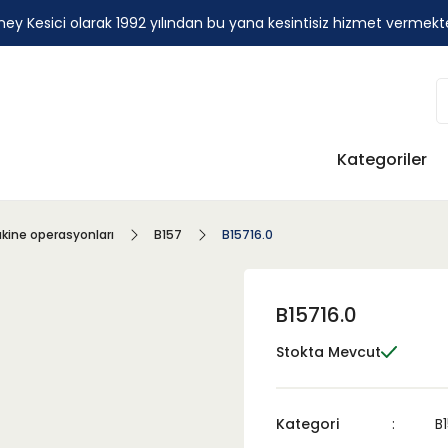
ey Kesici olarak 1992 yılından bu yana kesintisiz hizmet vermekt
Kategoriler
kine operasyonları
B157
B15716.0
B15716.0
Stokta Mevcut
Kategori
B