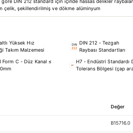
göre DIN 212 standard için içinde hassas delikler raybalam
n çelik, şekillendirilmiş ve dökme alüminyum
ltlı Yüksek Hız
DIN 212 - Tezgah
iği Takım Malzemesi
Raybası Standartları
 Form C - Düz Kanal ≤
H7 - Endüstri Standardı 
,0mm
Tolerans Bölgesi (çap ara
Değer
B15716.0