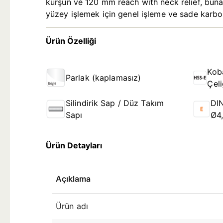
kurşun ve 120 mm reach with neck relief, buna 
yüzey işlemek için genel işleme ve sade karbo
Ürün Özelliği
Koba
Parlak (kaplamasız)
Çel
Silindirik Sap / Düz Takım
DIN
Sapı
Ø4
Ürün Detayları
Açıklama
Ürün adı