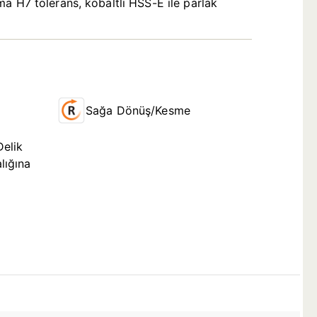
a H7 tolerans, kobaltlı HSS-E ile parlak
Sağa Dönüş/Kesme
Delik
lığına