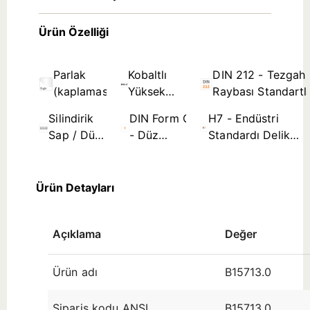
Ürün Özelliği
Parlak
Kobaltlı
DIN 212 - Tezgah
(kaplamasız)
Yüksek
Raybası Standartla
Hız
Silindirik
DIN Form C
H7 - Endüstri
Çeliği Takım
Sap / Düz
- Düz
Standardı Delik
Malzemesi
Takım
Kanal ≤
Tolerans Bölgesi
Sapı
Ø4,0mm
(çap aralığına
Ürün Detayları
Açıklama
Değer
Ürün adı
B15713.0
Sipariş kodu ANSI
B15713.0