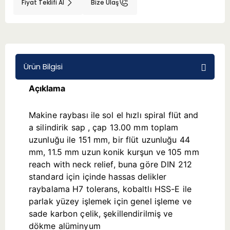
Fiyat Teklifi Al
Bize Ulaş
BMT 65
Adaptörler
Ürün Bilgisi
Aksesuarlar
Açıklama
Makine raybası ile sol el hızlı spiral flüt and
a silindirik sap , çap 13.00 mm toplam
uzunluğu ile 151 mm, bir flüt uzunluğu 44
mm, 11.5 mm uzun konik kurşun ve 105 mm
reach with neck relief, buna göre DIN 212
standard için içinde hassas delikler
raybalama H7 tolerans, kobaltlı HSS-E ile
parlak yüzey işlemek için genel işleme ve
sade karbon çelik, şekillendirilmiş ve
dökme alüminyum