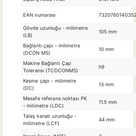
EAN numarası
732076014035
Gövde uzunluğu - milimetre
105 mm
(LB)
Bağlantı çapı - milimetre
10 mm
(DCON MS)
Makine Bağlantı Çap
h9
Toleransı (TCDCONMS)
Kesme çapı - milimetre
13 mm
(DC)
Mesafe referans noktası PK
11.5 mm
- milimetre (LDC)
Talaş kanalı uzunluğu -
44 mm
milimetre (LCF)