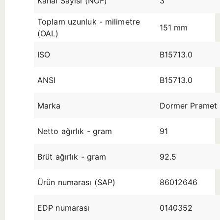
Kanal Sayısı (NOF)
3
Toplam uzunluk - milimetre
151 mm
(OAL)
ISO
B15713.0
ANSI
B15713.0
Marka
Dormer Pramet
Netto ağırlık - gram
91
Brüt ağırlık - gram
92.5
Ürün numarası (SAP)
86012646
EDP numarası
0140352