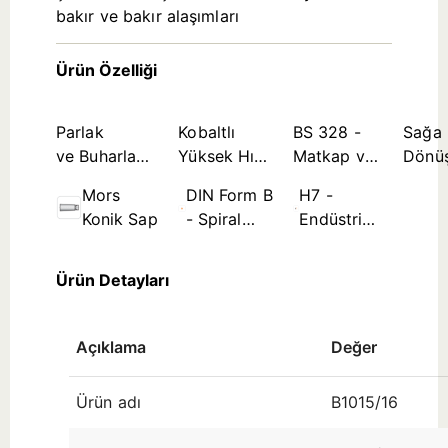
bakır ve bakır alaşımları
Ürün Özelliği
Parlak
Kobaltlı
BS 328 -
Sağa
ve Buharla
Yüksek Hız
Matkap ve
Dönü
Tavlanmış
Çeliği Takım
Rayba
Mors
DIN Form B
H7 -
Kombinasyon
Malzemesi
Standartları
Konik Sap
- Spiral
Endüstri
Kanal ≤
Standardı
Ø3,5mm
Delik
Ürün Detayları
Tolerans
Bölgesi
(çap
Açıklama
Değer
aralığına
göre)
Ürün adı
B1015/16