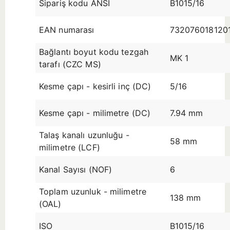
Sipariş kodu ANSI
B1015/16
EAN numarası
732076018120
Bağlantı boyut kodu tezgah
MK 1
tarafı (CZC MS)
Kesme çapı - kesirli inç (DC)
5/16
Kesme çapı - milimetre (DC)
7.94 mm
Talaş kanalı uzunluğu -
58 mm
milimetre (LCF)
Kanal Sayısı (NOF)
6
Toplam uzunluk - milimetre
138 mm
(OAL)
ISO
B1015/16