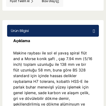
Fiyat Teklifi Al
Bize Ulaş
BMT 65
Adaptörler
Ürün Bilgisi
Aksesuarlar
Açıklama
Makine raybası ile sol el yavaş spiral flüt
and a Morse konik şaft , çap 7.94 mm (5/16
inch) toplam uzunluğu ile 138 mm ve bir
flüt uzunluğu 58 mm, buna göre BS 328
standard için içinde hassas delikler
raybalama H7 tolerans, kobaltlı HSS-E ile
parlak buhar menevişli yüzey işlemek için
genel işleme, sade karbon ve alaşım çelik,
gri ve dövülebilir dökme demir,
şekillendirilmiş ve dökme alüminyum ve