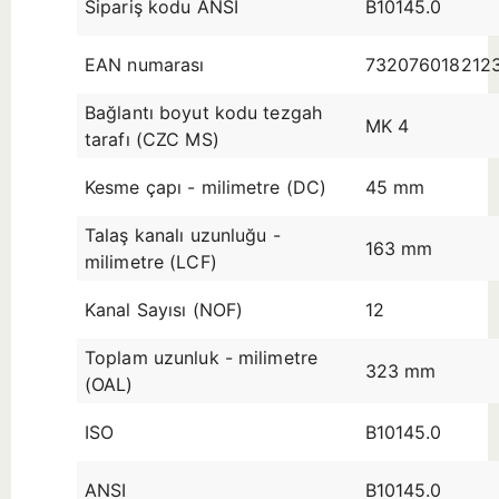
Sipariş kodu ANSI
B10145.0
EAN numarası
732076018212
Bağlantı boyut kodu tezgah
MK 4
tarafı (CZC MS)
Kesme çapı - milimetre (DC)
45 mm
Talaş kanalı uzunluğu -
163 mm
milimetre (LCF)
Kanal Sayısı (NOF)
12
Toplam uzunluk - milimetre
323 mm
(OAL)
ISO
B10145.0
ANSI
B10145.0