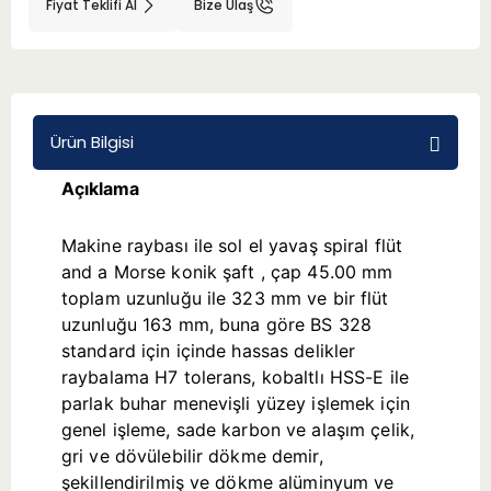
Fiyat Teklifi Al
Bize Ulaş
BMT 65
Adaptörler
Ürün Bilgisi
Aksesuarlar
Açıklama
Makine raybası ile sol el yavaş spiral flüt
and a Morse konik şaft , çap 45.00 mm
toplam uzunluğu ile 323 mm ve bir flüt
uzunluğu 163 mm, buna göre BS 328
standard için içinde hassas delikler
raybalama H7 tolerans, kobaltlı HSS-E ile
parlak buhar menevişli yüzey işlemek için
genel işleme, sade karbon ve alaşım çelik,
gri ve dövülebilir dökme demir,
şekillendirilmiş ve dökme alüminyum ve