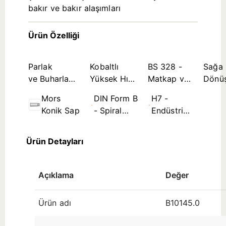
bakır ve bakır alaşımları
Ürün Özelliği
Parlak
Kobaltlı
BS 328 -
Sağa
ve Buharla
Yüksek Hız
Matkap ve
Dönü
Tavlanmış
Çeliği Takım
Rayba
Mors
DIN Form B
H7 -
Kombinasyon
Malzemesi
Standartları
Konik Sap
- Spiral
Endüstri
Kanal ≤
Standardı
Ø3,5mm
Delik
Ürün Detayları
Tolerans
Bölgesi
(çap
Açıklama
Değer
aralığına
Ürün adı
B10145.0