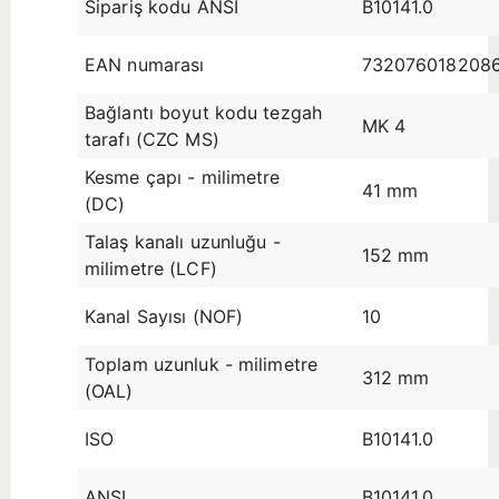
Sipariş kodu ANSI
B10141.0
EAN numarası
732076018208
Bağlantı boyut kodu tezgah
MK 4
tarafı (CZC MS)
Kesme çapı - milimetre
41 mm
(DC)
Talaş kanalı uzunluğu -
152 mm
milimetre (LCF)
Kanal Sayısı (NOF)
10
Toplam uzunluk - milimetre
312 mm
(OAL)
ISO
B10141.0
ANSI
B10141.0