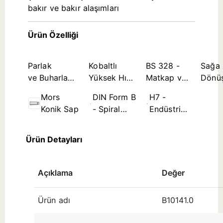
bakır ve bakır alaşımları
Ürün Özelliği
Parlak
Kobaltlı
BS 328 -
Sağa
ve Buharla
Yüksek Hız
Matkap ve
Dönü
Tavlanmış
Çeliği Takım
Rayba
Mors
DIN Form B
H7 -
Kombinasyon
Malzemesi
Standartları
Konik Sap
- Spiral
Endüstri
Kanal ≤
Standardı
Ø3,5mm
Delik
Ürün Detayları
Tolerans
Bölgesi
(çap
Açıklama
Değer
aralığına
Ürün adı
B10141.0