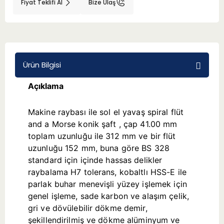
Fiyat Teklifi Al
Bize Ulaş
BMT 65
Adaptörler
Ürün Bilgisi
Aksesuarlar
Açıklama
Makine raybası ile sol el yavaş spiral flüt
and a Morse konik şaft , çap 41.00 mm
toplam uzunluğu ile 312 mm ve bir flüt
uzunluğu 152 mm, buna göre BS 328
standard için içinde hassas delikler
raybalama H7 tolerans, kobaltlı HSS-E ile
parlak buhar menevişli yüzey işlemek için
genel işleme, sade karbon ve alaşım çelik,
gri ve dövülebilir dökme demir,
şekillendirilmiş ve dökme alüminyum ve