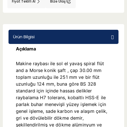
Fiyat Teklifi Al
Bize Ulaş
BMT 65
Adaptörler
Ürün Bilgisi
Aksesuarlar
Açıklama
Makine raybası ile sol el yavaş spiral flüt
and a Morse konik şaft , çap 30.00 mm
toplam uzunluğu ile 251 mm ve bir flüt
uzunluğu 124 mm, buna göre BS 328
standard için içinde hassas delikler
raybalama H7 tolerans, kobaltlı HSS-E ile
parlak buhar menevişli yüzey işlemek için
genel işleme, sade karbon ve alaşım çelik,
gri ve dövülebilir dökme demir,
şekillendirilmiş ve dökme alüminyum ve