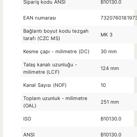
Sipariş kodu ANSI
B10130.0
EAN numarası
732076018197
Bağlantı boyut kodu tezgah
MK 3
tarafı (CZC MS)
Kesme çapı - milimetre (DC)
30 mm
Talaş kanalı uzunluğu -
124 mm
milimetre (LCF)
Kanal Sayısı (NOF)
10
Toplam uzunluk - milimetre
251 mm
(OAL)
ISO
B10130.0
ANSI
B10130.0