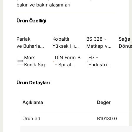
bakır ve bakır alaşımları
Ürün Özelliği
Parlak
Kobaltlı
BS 328 -
Sağa
ve Buharla
Yüksek Hız
Matkap ve
Dönü
Tavlanmış
Çeliği Takım
Rayba
Mors
DIN Form B
H7 -
Kombinasyon
Malzemesi
Standartları
Konik Sap
- Spiral
Endüstri
Kanal ≤
Standardı
Ø3,5mm
Delik
Ürün Detayları
Tolerans
Bölgesi
(çap
Açıklama
Değer
aralığına
Ürün adı
B10130.0