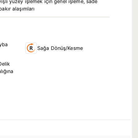
işli yüzey işlemek için genel işleme, sade
akır alaşımları
yba
Sağa Dönüş/Kesme
Delik
lığına