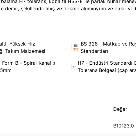
ybalama H7 tolerans, kobaltlı HSS-E ile parlak buhar menev
me demir, şekillendirilmiş ve dökme alüminyum ve bakır ve b
ltlı Yüksek Hız
BS 328 - Matkap ve Ra
iği Takım Malzemesi
Standartları
 Form B - Spiral Kanal ≤
H7 - Endüstri Standardı 
,5mm
Tolerans Bölgesi (çap ara
Değer
B10123.0