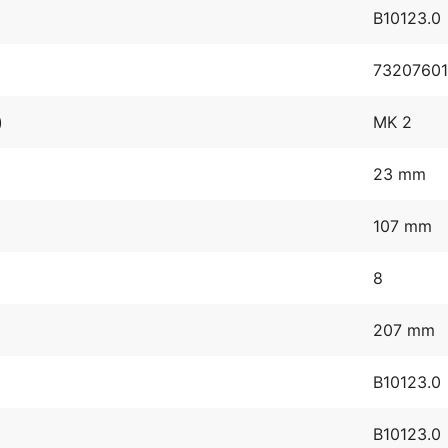
B10123.0
7320760
)
MK 2
23 mm
107 mm
8
207 mm
B10123.0
B10123.0