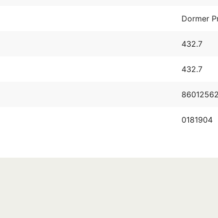
Dormer P
432.7
432.7
8601256
0181904