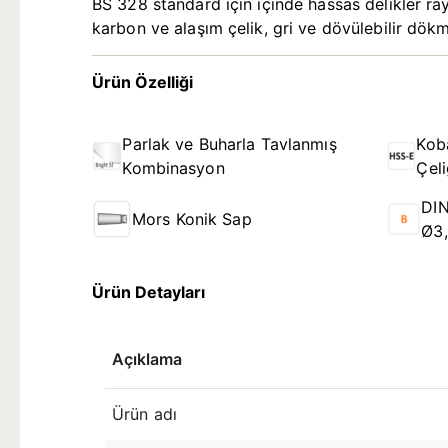
BS 328 standard için içinde hassas delikler ra
karbon ve alaşım çelik, gri ve dövülebilir dök
Ürün Özelliği
Parlak ve Buharla Tavlanmış
Koba
Kombinasyon
Çel
DIN
Mors Konik Sap
Ø3
Ürün Detayları
Açıklama
Ürün adı