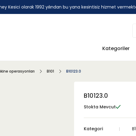
ey Kesici olarak 1992 yılından bu yana kesintisiz hizmet vermekt
Kategoriler
kine operasyonları
B101
B10123.0
B10123.0
Stokta Mevcut
Kategori
B1