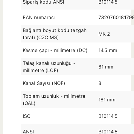
Sipariş kodu ANSI
B10114.5
EAN numarası
732076018179
Bağlantı boyut kodu tezgah
MK 2
tarafı (CZC MS)
Kesme çapı - milimetre (DC)
14.5 mm
Talaş kanalı uzunluğu -
81 mm
milimetre (LCF)
Kanal Sayısı (NOF)
8
Toplam uzunluk - milimetre
181 mm
(OAL)
ISO
B10114.5
ANSI
B10114.5