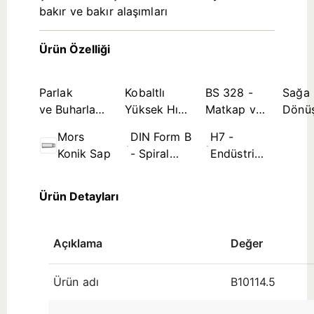
bakır ve bakır alaşımları
Ürün Özelliği
Parlak
Kobaltlı
BS 328 -
Sağa
ve Buharla
Yüksek Hız
Matkap ve
Dönü
Tavlanmış
Çeliği Takım
Rayba
Mors
DIN Form B
H7 -
Kombinasyon
Malzemesi
Standartları
Konik Sap
- Spiral
Endüstri
Kanal ≤
Standardı
Ø3,5mm
Delik
Ürün Detayları
Tolerans
Bölgesi
(çap
Açıklama
Değer
aralığına
Ürün adı
B10114.5