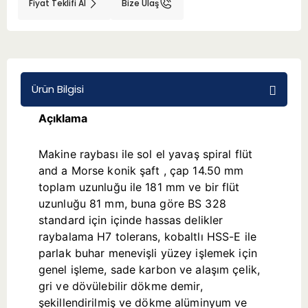
Fiyat Teklifi Al
Bize Ulaş
BMT 65
Adaptörler
Ürün Bilgisi
Aksesuarlar
Açıklama
Makine raybası ile sol el yavaş spiral flüt
and a Morse konik şaft , çap 14.50 mm
toplam uzunluğu ile 181 mm ve bir flüt
uzunluğu 81 mm, buna göre BS 328
standard için içinde hassas delikler
raybalama H7 tolerans, kobaltlı HSS-E ile
parlak buhar menevişli yüzey işlemek için
genel işleme, sade karbon ve alaşım çelik,
gri ve dövülebilir dökme demir,
şekillendirilmiş ve dökme alüminyum ve