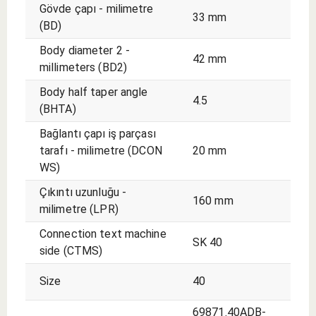
Gövde çapı - milimetre
33 mm
(BD)
Body diameter 2 -
42 mm
millimeters (BD2)
Body half taper angle
4.5
(BHTA)
Bağlantı çapı iş parçası
tarafı - milimetre (DCON
20 mm
WS)
Çıkıntı uzunluğu -
160 mm
milimetre (LPR)
Connection text machine
SK 40
side (CTMS)
Size
40
69871.40ADB-