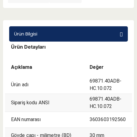
BMT 65
Adaptörler
Ürün Bilgisi
Ürün Detayları
Aksesuarlar
Açıklama
Değer
69871.40ADB-
Ürün adı
HC.10.072
69871.40ADB-
Sipariş kodu ANSI
HC.10.072
EAN numarası
3603603192560
Gövde çapı - milimetre (BD)
30 mm