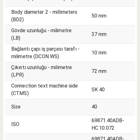
Body diameter 2 - millimeters
50 mm
(BD2)
Gövde uzunluğu - milimetre
37 mm
(LB)
Bağlantı çapı iş parçası tarafı -
10 mm
milimetre (DCON WS)
Çıkıntı uzunluğu - milimetre
72 mm
(LPR)
Connection text machine side
SK 40
(CTMS)
Size
40
69871.40ADB-
ISO
HC.10.072
69871.40ADB-