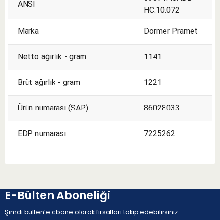
ANSI
HC.10.072
Marka
Dormer Pramet
Netto ağırlık - gram
1141
Brüt ağırlık - gram
1221
Ürün numarası (SAP)
86028033
EDP numarası
7225262
E-Bülten Aboneliği
Şimdi bülten’e abone olarak fırsatları takip edebilirsiniz.