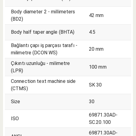
Body diameter 2 - millimeters
42 mm
(BD2)
Body half taper angle (BHTA)
4.5
Bağlantı çapı iş parçası tarafı -
20 mm
milimetre (DCON WS)
Çıkıntı uzunluğu - milimetre
100 mm
(LPR)
Connection text machine side
SK 30
(CTMS)
Size
30
69871.30AD-
ISO
SC.20.100
69871.30AD-