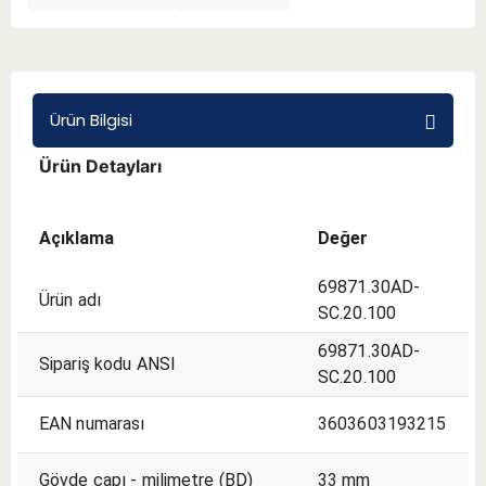
BMT 65
Adaptörler
Ürün Bilgisi
Ürün Detayları
Aksesuarlar
Açıklama
Değer
69871.30AD-
Ürün adı
SC.20.100
69871.30AD-
Sipariş kodu ANSI
SC.20.100
EAN numarası
3603603193215
Gövde çapı - milimetre (BD)
33 mm