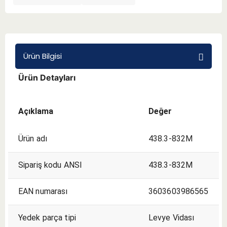
BMT 65
Adaptörler
Ürün Bilgisi
Ürün Detayları
Aksesuarlar
Açıklama
Değer
Ürün adı
438.3-832M
Sipariş kodu ANSI
438.3-832M
EAN numarası
3603603986565
Yedek parça tipi
Levye Vidası