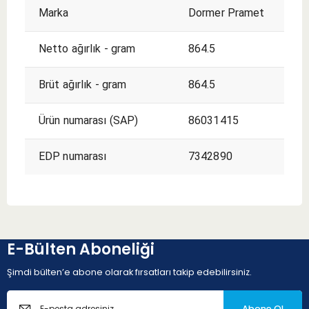
Marka
Dormer Pramet
Netto ağırlık - gram
864.5
Brüt ağırlık - gram
864.5
Ürün numarası (SAP)
86031415
EDP numarası
7342890
E-Bülten Aboneliği
Şimdi bülten’e abone olarak fırsatları takip edebilirsiniz.
Abone Ol