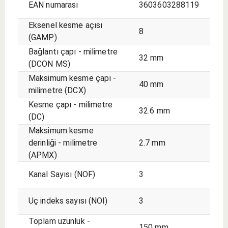
EAN numarası
3603603288119
Eksenel kesme açısı
8
(GAMP)
Bağlantı çapı - milimetre
32 mm
(DCON MS)
Maksimum kesme çapı -
40 mm
milimetre (DCX)
Kesme çapı - milimetre
32.6 mm
(DC)
Maksimum kesme
derinliği - milimetre
2.7 mm
(APMX)
Kanal Sayısı (NOF)
3
Uç indeks sayısı (NOI)
3
Toplam uzunluk -
150 mm