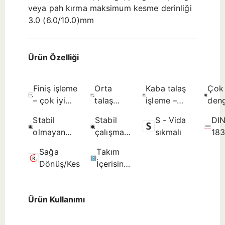
veya pah kırma maksimum kesme derinliği
3.0 (6.0/10.0)mm
Ürün Özelliği
Finiş işleme
Orta
Kaba talaş
Çok
– çok iyi
talaş
işleme –
deng
yüzey
işleme –
sınırlanmamış
çalı
Stabil
Stabil
S - Vida
DI
kalitesi -
iyi yüzey
yüzey
koşu
olmayan
çalışma
sıkmalı
18
Olası seçim.
kalitesi -
pürüzlülüğü
uygu
çalışma
koşullarına
Sili
İlk seçim.
- Olası
Olas
Sağa
Takım
koşullarına
uygun -
Şaf
seçim.
seçi
Dönüş/Kesme
İçerisinden
uygun - İlk
İlk seçim.
Kesme
seçim.
Sıvısı
Ürün Kullanımı