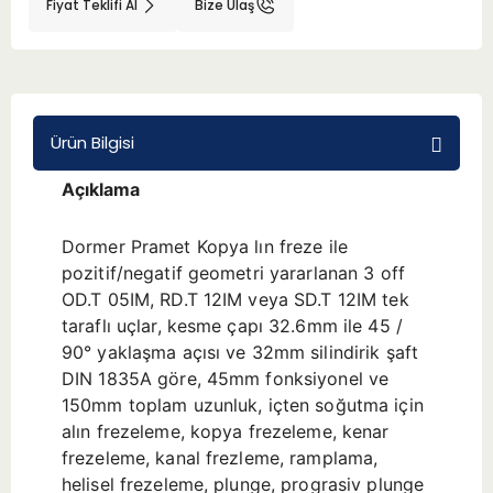
Fiyat Teklifi Al
Bize Ulaş
BMT 65
Adaptörler
Ürün Bilgisi
Aksesuarlar
Açıklama
Dormer Pramet Kopya lın freze ile
pozitif/negatif geometri yararlanan 3 off
OD.T 05IM, RD.T 12IM veya SD.T 12IM tek
taraflı uçlar, kesme çapı 32.6mm ile 45 /
90° yaklaşma açısı ve 32mm silindirik şaft
DIN 1835A göre, 45mm fonksiyonel ve
150mm toplam uzunluk, içten soğutma için
alın frezeleme, kopya frezeleme, kenar
frezeleme, kanal frezleme, ramplama,
helisel frezeleme, plunge, prograsiv plunge