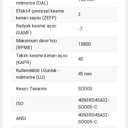
milimetre (OAL)
Efektif çevresel kesme
3
kenarı sayısı (ZEFP)
Radyak kesme açısı
-7
(GAMF)
Maksimum devir hızı
15800
(RPMX)
Takım kesme kenarı açısı
45
(KAPR)
Kullanılabilir Uzunluk -
45 mm
milimetre (LU)
Kesici Tasarımı
SOD05
40N3R045A32-
ISO
SOD05-C
40N3R045A32-
ANSI
SOD05-C