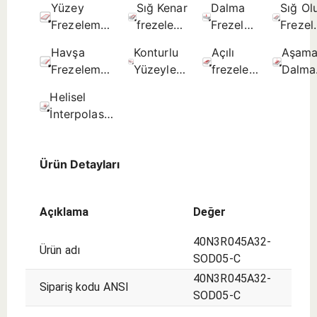
Yüzey
Sığ Kenar
Dalma
Sığ Ol
Frezeleme
frezeleme
Frezeleme
Freze
- İlk seçim.
- İlk
- İlk
- İlk
Havşa
Konturlu
Açılı
Aşama
seçim.
seçim.
seçim.
Frezeleme
Yüzeyler
frezeleme
Dalma
- İlk seçim.
(Kopya
- İlk
İlk
Helisel
Frezeleme)
seçim.
seçim.
İnterpolasyon
- İlk
- İlk seçim.
seçim.
Ürün Detayları
Açıklama
Değer
40N3R045A32-
Ürün adı
SOD05-C
40N3R045A32-
Sipariş kodu ANSI
SOD05-C