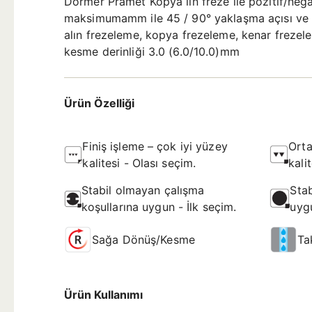
Dormer Pramet Kopya lın freze ile pozitif/nega
maksimumamm ile 45 / 90° yaklaşma açısı ve 
alın frezeleme, kopya frezeleme, kenar freze
kesme derinliği 3.0 (6.0/10.0)mm
Ürün Özelliği
Finiş işleme – çok iyi yüzey
Orta
kalitesi - Olası seçim.
kali
Stabil olmayan çalışma
Stab
koşullarına uygun - İlk seçim.
uygu
Sağa Dönüş/Kesme
Ta
Ürün Kullanımı