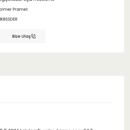
ormer Pramet
11KBSSDER
Bize Ulaş