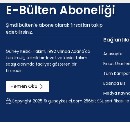
E-Bülten Aboneliği
Şimdi bülten’e abone olarak fırsatları takip
edebilirsiniz.
Bağlantıla
Güney Kesici Takım, 1992 yılında Adana'da
Anasayfa
kurulmuş, teknik hırdavat ve kesici takım
Fırsat Ürünler
satışı alanında faaliyet gösteren bir
firmadır.
Tüm Kampan
Basında Biz
Hemen Oku
Medya Kaynak
Copyright 2025 © guneykesici.com 256bit SSL sertifikası il