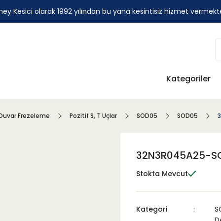
ey Kesici olarak 1992 yılından bu yana kesintisiz hizmet vermekt
Kategoriler
Duvar Frezeleme
Pozitif S, T Uçlar
SOD05
SOD05
32N3R045A25-S
Stokta Mevcut
Kategori
S
De