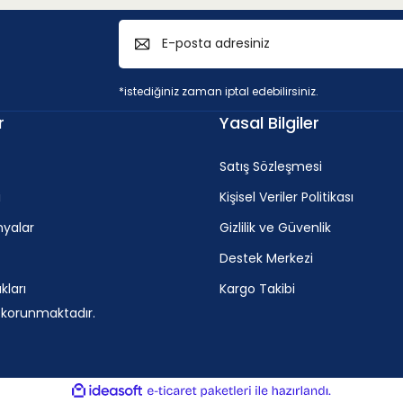
*istediğiniz zaman iptal edebilirsiniz.
r
Yasal Bilgiler
Satış Sözleşmesi
i
Kişisel Veriler Politikası
yalar
Gizlilik ve Güvenlik
Destek Merkezi
ları
Kargo Takibi
e korunmaktadır.
ile
ideasoft
e-