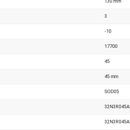
130 mm
3
-10
17700
45
45 mm
SOD05
32N3R045A
32N3R045A