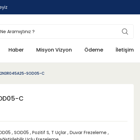
eyiz
Haber
Misyon Vizyon
Ödeme
İletişim
32N3R045A25-SOD05-C
OD05-C
OD05
,
SOD05
,
Pozitif S, T Uçlar
,
Duvar Frezeleme
,
ğiştirilebilir Uçlu Frezeleme