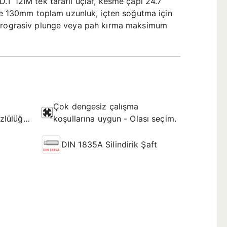
.T 12IM tek taraflı uçlar, kesme çapı 24.7
e 130mm toplam uzunluk, içten soğutma için
, prograsiv plunge veya pah kırma maksimum
Çok dengesiz çalışma
zlülüğü
koşullarına uygun - Olası seçim.
DIN 1835A Silindirik Şaft