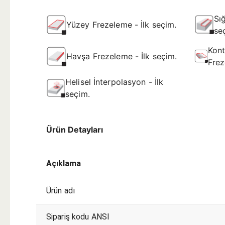
Sı
Yüzey Frezeleme - İlk seçim.
se
Kont
Havşa Frezeleme - İlk seçim.
Frez
Helisel İnterpolasyon - İlk
seçim.
Ürün Detayları
Açıklama
Ürün adı
Sipariş kodu ANSI