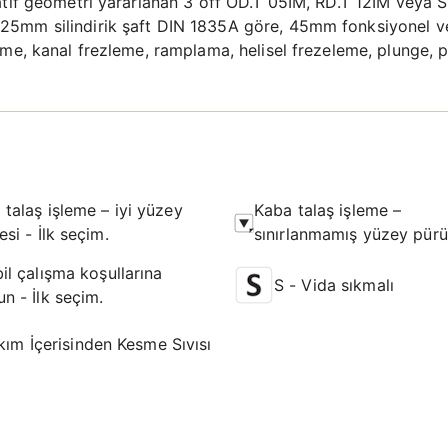
tif geometri yararlanan 3 off OD.T 05IM, RD.T 12IM veya SD
25mm silindirik şaft DIN 1835A göre, 45mm fonksiyonel v
leme, kanal frezleme, ramplama, helisel frezeleme, plunge
 talaş işleme – iyi yüzey
Kaba talaş işleme –
tesi - İlk seçim.
sınırlanmamış yüzey pürü
- Olası seçim.
il çalışma koşullarına
S - Vida sıkmalı
n - İlk seçim.
kım İçerisinden Kesme Sıvısı