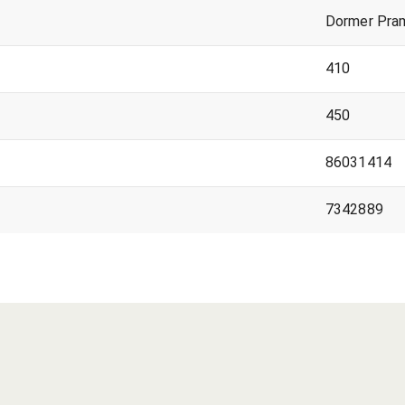
Dormer Pra
410
450
86031414
7342889