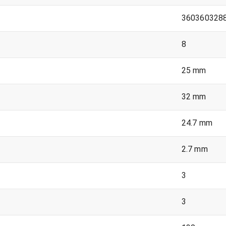
360360328
8
25 mm
32 mm
24.7 mm
2.7 mm
3
3