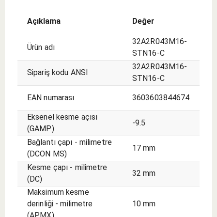
seçim.
Açıklama
Değer
32A2R043M16-
Ürün adı
STN16-C
32A2R043M16-
Sipariş kodu ANSI
STN16-C
EAN numarası
3603603844674
Eksenel kesme açısı
-9.5
(GAMP)
Bağlantı çapı - milimetre
17 mm
(DCON MS)
Kesme çapı - milimetre
32 mm
(DC)
Maksimum kesme
derinliği - milimetre
10 mm
(APMX)