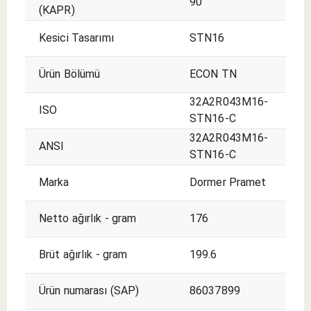
90
(KAPR)
Kesici Tasarımı
STN16
Ürün Bölümü
ECON TN
32A2R043M16-
ISO
STN16-C
32A2R043M16-
ANSI
STN16-C
Marka
Dormer Pramet
Netto ağırlık - gram
176
Brüt ağırlık - gram
199.6
Ürün numarası (SAP)
86037899