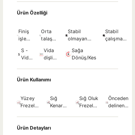
Ürün Özelliği
Finiş
Orta
Stabil
Stabil
işleme
talaş
olmayan
çalışma
– çok
işleme
çalışma
koşullarına
S -
Vida
Sağa
iyi
– iyi
koşullarına
uygun -
Vida
dişli
Dönüş/Kesme
yüzey
yüzey
uygun -
İlk seçim.
sıkmalı
bağlama
kalitesi
kalitesi
Olası seçim.
-
- İlk
Ürün Kullanımı
Olası
seçim.
seçim.
Yüzey
Sığ
Sığ Oluk
Önceden
Frezeleme
Kenar
Frezeleme
delinen
- İlk
frezeleme
- İlk
delikte
seçim.
- İlk
seçim.
helisel
seçim.
interpolasy
Ürün Detayları
- Olası