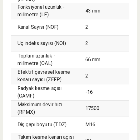
Fonksiyonel uzunluk -
43 mm
milimetre (LF)
Kanal Sayısı (NOF)
2
Uç indeks sayısı (NOI)
2
Toplam uzunluk -
66 mm
milimetre (OAL)
Efektif çevresel kesme
2
kenarı sayısı (ZEFP)
Radyak kesme açısı
-16
(GAMF)
Maksimum devir hızı
17500
(RPMX)
Diş çapı boyutu (TDZ)
M16
Takım kesme kenarı açısı