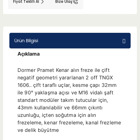
Fiyat Teklifi Al
Bize Ulaş
BMT 65
Adaptörler
Ürün Bilgisi
Aksesuarlar
Açıklama
Dormer Pramet Kenar alın freze ile çift
negatif geometri yararlanan 2 off TNGX
1606.. çift taraflı uçlar, kesme çapı 32mm
ile 90° yaklaşma açısı ve M16 vidalı şaft
standart modüler takım tutucular için,
43mm kullanılabilir ve 66mm çıkıntı
uzunluğu, içten soğutma için alın
frezeleme, kenar frezeleme, kanal frezleme
ve delik büyütme