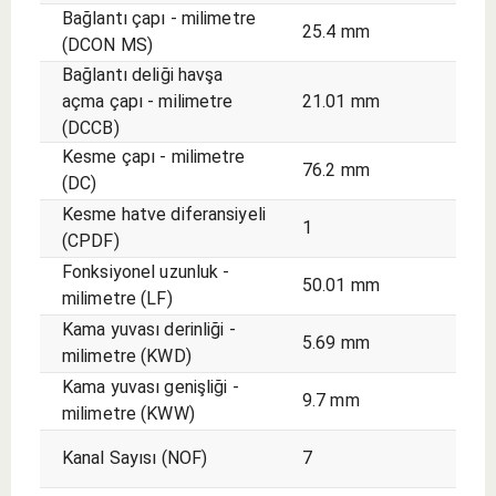
Bağlantı çapı - milimetre
25.4 mm
(DCON MS)
Bağlantı deliği havşa
açma çapı - milimetre
21.01 mm
(DCCB)
Kesme çapı - milimetre
76.2 mm
(DC)
Kesme hatve diferansiyeli
1
(CPDF)
Fonksiyonel uzunluk -
50.01 mm
milimetre (LF)
Kama yuvası derinliği -
5.69 mm
milimetre (KWD)
Kama yuvası genişliği -
9.7 mm
milimetre (KWW)
Kanal Sayısı (NOF)
7