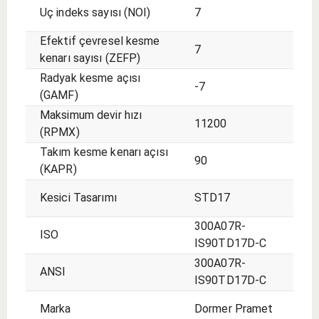
Uç indeks sayısı (NOI)
7
Efektif çevresel kesme
7
kenarı sayısı (ZEFP)
Radyak kesme açısı
-7
(GAMF)
Maksimum devir hızı
11200
(RPMX)
Takım kesme kenarı açısı
90
(KAPR)
Kesici Tasarımı
STD17
300A07R-
ISO
IS90TD17D-C
300A07R-
ANSI
IS90TD17D-C
Marka
Dormer Pramet