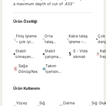
a maximum depth of cut of .433''
Ürün Özelliği
Finiş işleme
Orta
Kaba talaş
Çok
– çok iyi
talaş
işleme –
deng
yüzey
işleme –
sınırlanmamış
çalı
Stabil
Stabil
S - Vida
Ka
kalitesi - İlk
iyi yüzey
yüzey
koşu
olmayan
çalışma
sıkmalı
fre
seçim.
kalitesi -
pürüzlülüğü
uygu
çalışma
koşullarına
DI
İlk seçim.
- Olası
Olas
Sağa
Takım
koşullarına
uygun -
80
seçim.
seçi
Dönüş/Kesme
İçerisinden
uygun - İlk
İlk seçim.
Kesme
seçim.
Sıvısı
Ürün Kullanımı
Yüzey
Sığ
Dalma
Sığ Olu