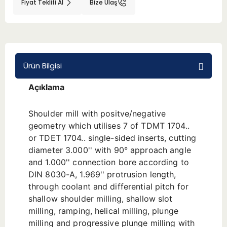
Fiyat Teklifi Al
Bize Ulaş
BMT 65
Adaptörler
Ürün Bilgisi
Aksesuarlar
Açıklama
Shoulder mill with positve/negative
geometry which utilises 7 of TDMT 1704..
or TDET 1704.. single-sided inserts, cutting
diameter 3.000'' with 90° approach angle
and 1.000'' connection bore according to
DIN 8030-A, 1.969'' protrusion length,
through coolant and differential pitch for
shallow shoulder milling, shallow slot
milling, ramping, helical milling, plunge
milling and progressive plunge milling with