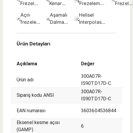
Frezeleme
Kenar
Frezeleme
Frezel
- İlk
frezeleme
- İlk seçim.
- İlk
Açılı
Aşamalı
Helisel
seçim.
- İlk
seçim.
frezeleme
Dalma -
İnterpolasyon
seçim.
- İlk
İlk
- İlk seçim.
seçim.
seçim.
Ürün Detayları
Açıklama
Değer
300A07R-
Ürün adı
IS90TD17D-C
300A07R-
Sipariş kodu ANSI
IS90TD17D-C
EAN numarası
3603604536844
Eksenel kesme açısı
6
(GAMP)