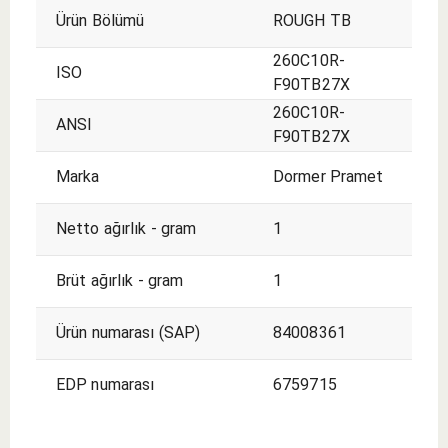
Ürün Bölümü
ROUGH TB
260C10R-
ISO
F90TB27X
260C10R-
ANSI
F90TB27X
Marka
Dormer Pramet
Netto ağırlık - gram
1
Brüt ağırlık - gram
1
Ürün numarası (SAP)
84008361
EDP numarası
6759715