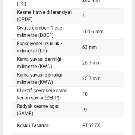
260 mm
(DC)
Kesme hatve diferansiyeli
1
(CPDF)
Cıvata çemberi 1 çapı -
101.6 mm
milimetre (DBC1)
Fonksiyonel uzunluk -
63 mm
milimetre (LF)
Kama yuvası derinliği -
25.7 mm
milimetre (KWD)
Kama yuvası genişliği -
25.7 mm
milimetre (KWW)
Efektif çevresel kesme
10
kenarı sayısı (ZEFP)
Radyak kesme açısı
-9
(GAMF)
Kesici Tasarımı
FTB27X