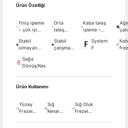
Ürün Özelliği
Finiş işleme
Orta
Kaba talaş
Ağı
– çok iyi
talaş
işleme –
çal
yüzey
işleme –
sınırlanmamış
koşu
Stabil
Stabil
System
Kab
kalitesi -
iyi yüzey
yüzey
olmayan
çalışma
F
fre
Olası seçim.
kalitesi -
pürüzlülüğü
çalışma
koşullarına
DIN
Olası
- İlk seçim.
Sağa
koşullarına
uygun -
80
seçim.
Dönüş/Kesme
uygun -
Olası
Olası seçim.
seçim.
Ürün Kullanımı
Yüzey
Sığ
Sığ Oluk
Frezeleme
Kenar
Frezeleme
- Olası
frezeleme
- Olası
seçim.
- İlk
seçim.