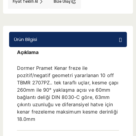
Fiyat Teklifi Al
Bize Ulaş
BMT 65
Adaptörler
Ürün Bilgisi
Aksesuarlar
Açıklama
Dormer Pramet Kenar freze ile
pozitif/negatif geometri yararlanan 10 off
TBMR 2707PZ.. tek taraflı uçlar, kesme çapı
260mm ile 90° yaklaşma açısı ve 60mm
bağlantı deliği DIN 8030-C göre, 63mm
çıkıntı uzunluğu ve diferansiyel hatve için
kenar frezeleme maksimum kesme derinliği
18.0mm