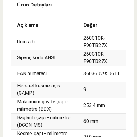
seçim.
Ürün Detayları
Açıklama
Değer
260C10R-
Ürün adı
F90TB27X
260C10R-
Sipariş kodu ANSI
F90TB27X
EAN numarası
3603602950611
Eksenel kesme açısı
9
(GAMP)
Maksimum gövde çapı -
253.4 mm
milimetre (BDX)
Bağlantı çapı - milimetre
60 mm
(DCON MS)
Kesme çapı - milimetre