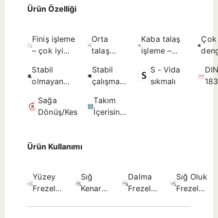
Ürün Özelliği
Finiş işleme
Orta
Kaba talaş
Çok
– çok iyi
talaş
işleme –
deng
yüzey
işleme –
sınırlanmamış
çalı
Stabil
Stabil
S - Vida
DI
kalitesi -
iyi yüzey
yüzey
koşu
olmayan
çalışma
sıkmalı
18
Olası seçim.
kalitesi -
pürüzlülüğü
uygu
çalışma
koşullarına
We
Olası
- Olası
Olas
Sağa
Takım
koşullarına
uygun -
Şaf
seçim.
seçim.
seçi
Dönüş/Kesme
İçerisinden
uygun - İlk
Olası
Kesme
seçim.
seçim.
Sıvısı
Ürün Kullanımı
Yüzey
Sığ
Dalma
Sığ Oluk
Frezeleme
Kenar
Frezeleme
Frezeleme
- Olası
frezeleme
- İlk
- İlk
seçim.
- İlk
seçim.
seçim.