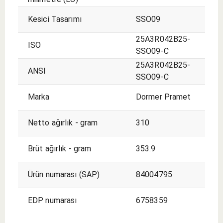
Kesici Tasarımı
SSO09
25A3R042B25-
ISO
SSO09-C
25A3R042B25-
ANSI
SSO09-C
Marka
Dormer Pramet
Netto ağırlık - gram
310
Brüt ağırlık - gram
353.9
Ürün numarası (SAP)
84004795
EDP numarası
6758359