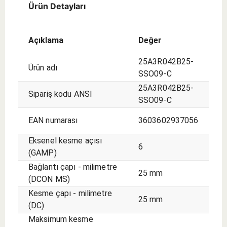
seçim.
Ürün Detayları
Açıklama
Değer
25A3R042B25-
Ürün adı
SSO09-C
25A3R042B25-
Sipariş kodu ANSI
SSO09-C
EAN numarası
3603602937056
Eksenel kesme açısı
6
(GAMP)
Bağlantı çapı - milimetre
25 mm
(DCON MS)
Kesme çapı - milimetre
25 mm
(DC)
Maksimum kesme