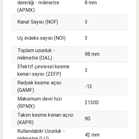
derinliği - milimetre
8 mm
(APMX)
Kanal Sayısı (NOF)
3
Uç indeks sayısı (NOI)
3
Toplam uzunluk -
98 mm
milimetre (OAL)
Efektif çevresel kesme
3
kenarı sayısı (ZEFP)
Radyak kesme açısı
-12
(GAMF)
Maksimum devir hızı
21300
(RPMX)
Takım kesme kenarı açısı
90
(KAPR)
Kullanılabilir Uzunluk -
42 mm
milimetre (LU)