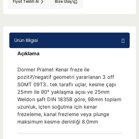
Fiyat Teklifi Al
Bize Ulaş
BMT 65
Adaptörler
Ürün Bilgisi
Aksesuarlar
Açıklama
Dormer Pramet Kenar freze ile
pozitif/negatif geometri yararlanan 3 off
SOMT 09T3.. tek taraflı uçlar, kesme çapı
25mm ile 90° yaklaşma açısı ve 25mm
Weldon şaft DIN 1835B göre, 98mm toplam
uzunluk, içten soğutma için kenar
frezeleme, kanal frezleme veya plunge
maksimum kesme derinliği 8.0mm