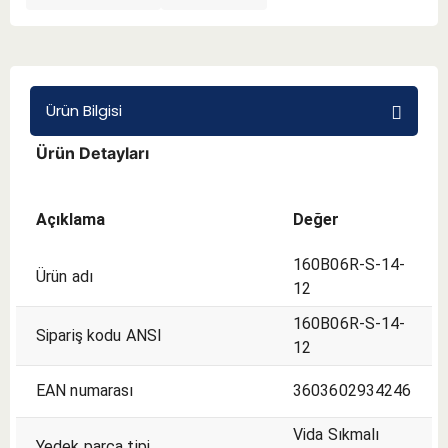
BMT 65
Adaptörler
Ürün Bilgisi
Ürün Detayları
Aksesuarlar
Açıklama
Değer
160B06R-S-14-
Ürün adı
12
160B06R-S-14-
Sipariş kodu ANSI
12
EAN numarası
3603602934246
Vida Sıkmalı
Yedek parça tipi