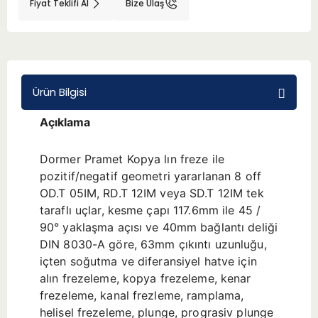
Fiyat Teklifi Al
Bize Ulaş
BMT 65
Adaptörler
Ürün Bilgisi
Aksesuarlar
Açıklama
Dormer Pramet Kopya lın freze ile
pozitif/negatif geometri yararlanan 8 off
OD.T 05IM, RD.T 12IM veya SD.T 12IM tek
taraflı uçlar, kesme çapı 117.6mm ile 45 /
90° yaklaşma açısı ve 40mm bağlantı deliği
DIN 8030-A göre, 63mm çıkıntı uzunluğu,
içten soğutma ve diferansiyel hatve için
alın frezeleme, kopya frezeleme, kenar
frezeleme, kanal frezleme, ramplama,
helisel frezeleme, plunge, prograsiv plunge