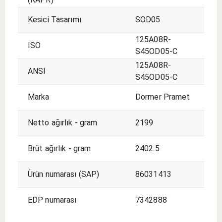
Kesici Tasarımı
SOD05
125A08R-
ISO
S45OD05-C
125A08R-
ANSI
S45OD05-C
Marka
Dormer Pramet
Netto ağırlık - gram
2199
Brüt ağırlık - gram
2402.5
Ürün numarası (SAP)
86031413
EDP numarası
7342888