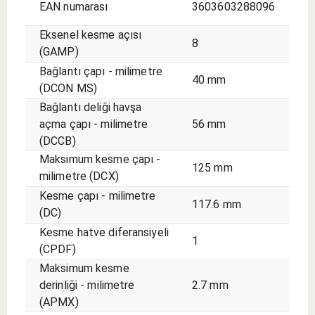
EAN numarası
3603603288096
Eksenel kesme açısı
8
(GAMP)
Bağlantı çapı - milimetre
40 mm
(DCON MS)
Bağlantı deliği havşa
açma çapı - milimetre
56 mm
(DCCB)
Maksimum kesme çapı -
125 mm
milimetre (DCX)
Kesme çapı - milimetre
117.6 mm
(DC)
Kesme hatve diferansiyeli
1
(CPDF)
Maksimum kesme
derinliği - milimetre
2.7 mm
(APMX)