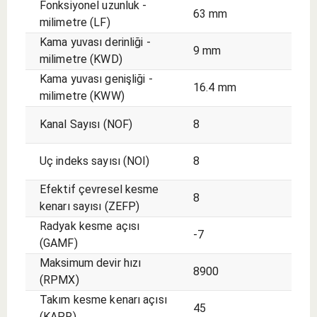
Fonksiyonel uzunluk -
63 mm
milimetre (LF)
Kama yuvası derinliği -
9 mm
milimetre (KWD)
Kama yuvası genişliği -
16.4 mm
milimetre (KWW)
Kanal Sayısı (NOF)
8
Uç indeks sayısı (NOI)
8
Efektif çevresel kesme
8
kenarı sayısı (ZEFP)
Radyak kesme açısı
-7
(GAMF)
Maksimum devir hızı
8900
(RPMX)
Takım kesme kenarı açısı
45
(KAPR)