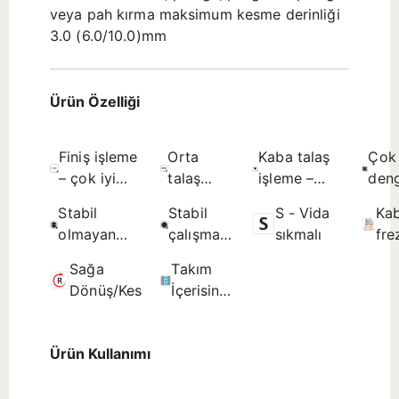
veya pah kırma maksimum kesme derinliği
3.0 (6.0/10.0)mm
Ürün Özelliği
Finiş işleme
Orta
Kaba talaş
Çok
– çok iyi
talaş
işleme –
deng
yüzey
işleme –
sınırlanmamış
çalı
Stabil
Stabil
S - Vida
Ka
kalitesi -
iyi yüzey
yüzey
koşu
olmayan
çalışma
sıkmalı
fre
Olası seçim.
kalitesi -
pürüzlülüğü
uygu
çalışma
koşullarına
DI
İlk seçim.
- Olası
Olas
Sağa
Takım
koşullarına
uygun -
80
seçim.
seçi
Dönüş/Kesme
İçerisinden
uygun - İlk
İlk seçim.
Kesme
seçim.
Sıvısı
Ürün Kullanımı