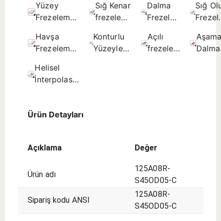
Yüzey
Sığ Kenar
Dalma
Sığ Ol
Frezeleme
frezeleme
Frezeleme
Freze
- İlk seçim.
- İlk
- İlk
- İlk
Havşa
Konturlu
Açılı
Aşama
seçim.
seçim.
seçim.
Frezeleme
Yüzeyler
frezeleme
Dalma
- İlk seçim.
(Kopya
- İlk
İlk
Helisel
Frezeleme)
seçim.
seçim.
İnterpolasyon
- İlk
- İlk seçim.
seçim.
Ürün Detayları
Açıklama
Değer
125A08R-
Ürün adı
S45OD05-C
125A08R-
Sipariş kodu ANSI
S45OD05-C